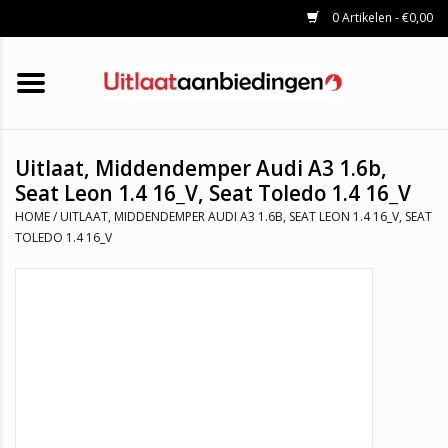
0 Artikelen - €0,00
HOME
KATALYSATOREN
UITLAATSET
ROETFILTERS
UITLATEN
Uitlaat, Middendemper Audi A3 1.6b,
UNIVERSELE UITLAATDELEN
Seat Leon 1.4 16_V, Seat Toledo 1.4 16_V
MERKEN
HOME
/
UITLAAT, MIDDENDEMPER AUDI A3 1.6B, SEAT LEON 1.4 16_V, SEAT
TOLEDO 1.4 16_V