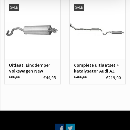
SALE
SALE
Uitlaat, Einddemper
Complete uitlaatset +
Volkswagen New
katalysator Audi A3,
Beetle, Golf IV, Audi
Seat Leon, Toledo II,
€80,00
€400,00
€44,95
€219,00
A3, Seat Leon
Skoda Octavia.
Volkswagen Bora, Golf
IV 1.6