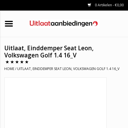
0 Artikelen - €0,00
HOME
KATALYSATOREN
UITLAATSET
ROETFILTERS
UITLATEN
Uitlaat, Einddemper Seat Leon,
UNIVERSELE UITLAATDELEN
Volkswagen Golf 1.4 16_V
MERKEN
HOME
/
UITLAAT, EINDDEMPER SEAT LEON, VOLKSWAGEN GOLF 1.4 16_V