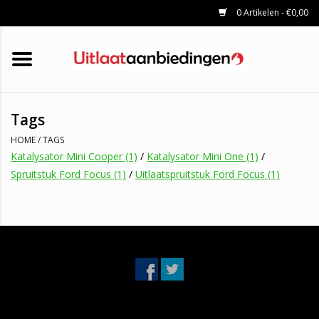
0 Artikelen - €0,00
HOME
KATALYSATOREN
UITLAATSET
ROETFILTERS
UITLATEN
Tags
UNIVERSELE UITLAATDELEN
HOME
/
TAGS
MERKEN
Katalysator Mini Cooper
(1)
/
Katalysator Mini One
(1)
/
Spruitstuk Ford Focus
(1)
/
Uitlaatspruitstuk Ford Focus
(1)