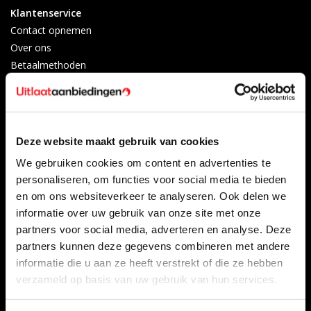
Klantenservice
Contact opnemen
Over ons
Betaalmethoden
Algemene voorwaarden
Herroepingsrecht
Privacy Policy
Verzenden & retourneren
Deze website maakt gebruik van cookies
Afkoelingsperiode
We gebruiken cookies om content en advertenties te
Klachten
personaliseren, om functies voor social media te bieden
Garantievoorwaarden
en om ons websiteverkeer te analyseren. Ook delen we
Formulier Herroepingsrecht
informatie over uw gebruik van onze site met onze
partners voor social media, adverteren en analyse. Deze
Producten
Mijn account
partners kunnen deze gegevens combineren met andere
Alle producten
Registreren
informatie die u aan ze heeft verstrekt of die ze hebben
Nieuwe producten
Mijn bestellingen
verzameld op basis van uw gebruik van hun services.
Aanbiedingen
Mijn tickets
Merken
Mijn verlanglijst