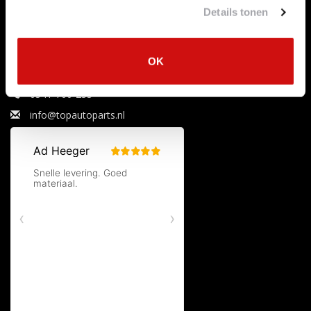
Tags
Details tonen
RSS-feed
Uitlaataanbiedingen
OK
Specialist in uitlaten, katalysatoren en roetfilters.
0541-700-233
info@topautoparts.nl