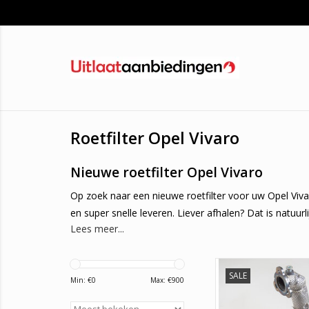
Roetfilter Opel Vivaro
Nieuwe roetfilter Opel Vivaro
Op zoek naar een nieuwe roetfilter voor uw Opel Vivar
en super snelle leveren. Liever afhalen? Dat is natuurl
Lees meer...
Hoe weet ik welke roetfilter voor mi
In onze webshop kunt u zoeken op origineel nummer.
SALE
Nieuwe roetfilter Mer
Min: €
0
Max: €
900
manieren:
Renault Megane, Trafi
Meganic. Originele