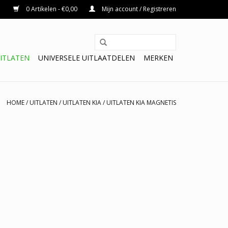
0 Artikelen - €0,00
Mijn account / Registreren
ITLATEN
UNIVERSELE UITLAATDELEN
MERKEN
HOME
/
UITLATEN
/
UITLATEN KIA
/
UITLATEN KIA MAGNETIS