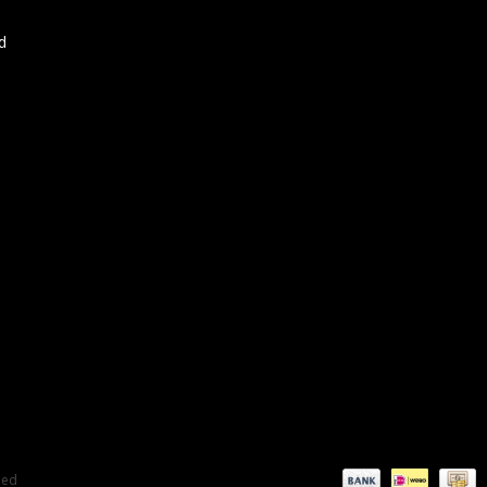
d
eed