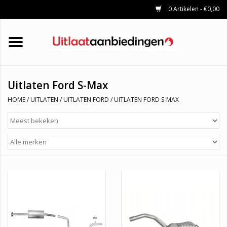
0 Artikelen - €0,00
HOME
KATALYSATOREN
UITLAATSET
ROETFILTERS
UITLATEN
Uitlaten Ford S-Max
UNIVERSELE UITLAATDELEN
HOME
/
UITLATEN
/
UITLATEN FORD
/
UITLATEN FORD S-MAX
MERKEN