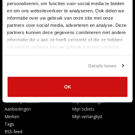
personaliseren, om functies voor social media te bieden
Over ons
en om ons websiteverkeer te analyseren. Ook delen we
Betaalmethoden
informatie over uw gebruik van onze site met onze
Algemene voorwaarden
partners voor social media, adverteren en analyse. Deze
Herroepingsrecht
partners kunnen deze gegevens combineren met andere
Privacy Policy
informatie die u aan ze heeft verstrekt of die ze hebben
Verzenden & retourneren
verzameld op basis van uw gebruik van hun services.
Afkoelingsperiode
Klachten
Details tonen
Garantievoorwaarden
Formulier Herroepingsrecht
Producten
Mijn account
OK
Alle producten
Registreren
Nieuwe producten
Mijn bestellingen
Aanbiedingen
Mijn tickets
Merken
Mijn verlanglijst
Tags
RSS-feed