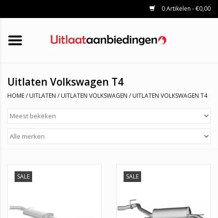
0 Artikelen - €0,00
HOME
KATALYSATOREN
UITLAATSET
ROETFILTERS
UITLATEN
Uitlaten Volkswagen T4
UNIVERSELE UITLAATDELEN
HOME
/
UITLATEN
/
UITLATEN VOLKSWAGEN
/
UITLATEN VOLKSWAGEN T4
MERKEN
SALE
SALE