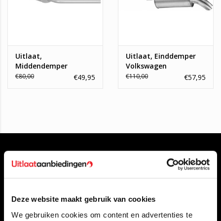
Uitlaat,
Uitlaat, Einddemper
Middendemper
Volkswagen
Volkswagen
Transporter 4 2.5 TDI
€80,00
€110,00
€49,95
€57,95
Transporter T4 2.5TDI
Deze website maakt gebruik van cookies
Klantenservice
We gebruiken cookies om content en advertenties te
Contact opnemen