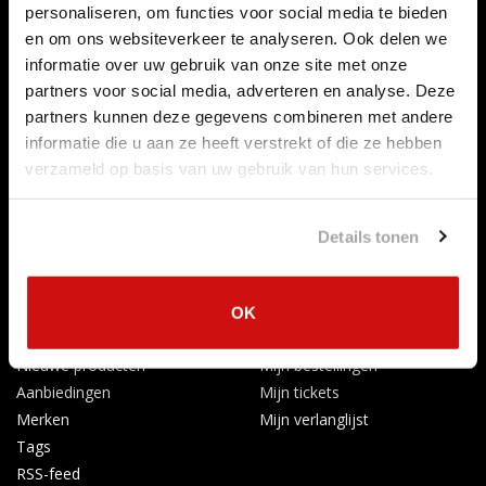
personaliseren, om functies voor social media te bieden
Over ons
en om ons websiteverkeer te analyseren. Ook delen we
Betaalmethoden
informatie over uw gebruik van onze site met onze
Algemene voorwaarden
partners voor social media, adverteren en analyse. Deze
Herroepingsrecht
partners kunnen deze gegevens combineren met andere
Privacy Policy
informatie die u aan ze heeft verstrekt of die ze hebben
Verzenden & retourneren
verzameld op basis van uw gebruik van hun services.
Afkoelingsperiode
Klachten
Details tonen
Garantievoorwaarden
Formulier Herroepingsrecht
Producten
Mijn account
OK
Alle producten
Registreren
Nieuwe producten
Mijn bestellingen
Aanbiedingen
Mijn tickets
Merken
Mijn verlanglijst
Tags
RSS-feed