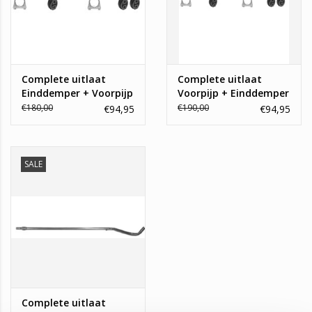
Complete uitlaat
Complete uitlaat
Einddemper + Voorpijp
Voorpijp + Einddemper
Fiat Panda Fire
Fiat Panda Classic,
€180,00
€190,00
€94,95
€94,95
EasyPower
SALE
Complete uitlaat