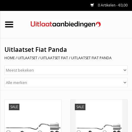
0 Artikelen - €0,00
HOME
KATALYSATOREN
UITLAATSET
ROETFILTERS
UITLATEN
Uitlaatset Fiat Panda
UNIVERSELE UITLAATDELEN
HOME
/
UITLAATSET
/
UITLAATSET FIAT
/
UITLAATSET FIAT PANDA
MERKEN
SALE
SALE