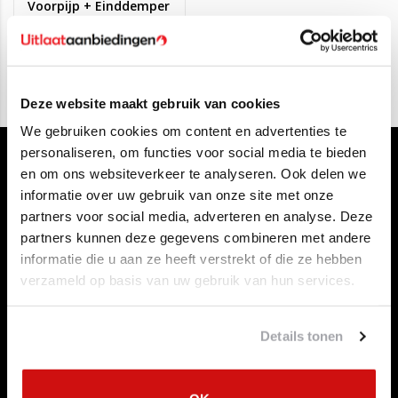
Voorpijp + Einddemper
Fiat Panda Classic,
€190,00
€47,95
EasyPower
Deze website maakt gebruik van cookies
We gebruiken cookies om content en advertenties te
personaliseren, om functies voor social media te bieden
en om ons websiteverkeer te analyseren. Ook delen we
informatie over uw gebruik van onze site met onze
partners voor social media, adverteren en analyse. Deze
partners kunnen deze gegevens combineren met andere
informatie die u aan ze heeft verstrekt of die ze hebben
Klantenservice
verzameld op basis van uw gebruik van hun services.
Contact opnemen
Over ons
Betaalmethoden
Details tonen
Algemene voorwaarden
Herroepingsrecht
Privacy Policy