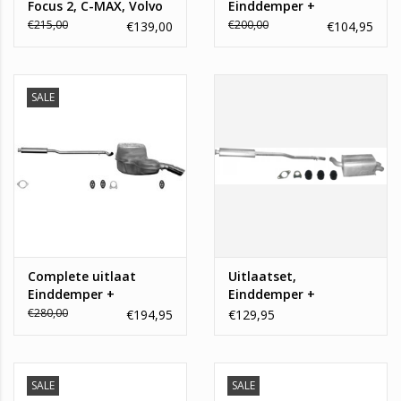
Focus 2, C-MAX, Volvo
Einddemper +
C30, S40, V50
Middendemper Volvo
€215,00
€200,00
€139,00
€104,95
S40, V40
SALE
Complete uitlaat
Uitlaatset,
Einddemper +
Einddemper +
Middendemper Volvo
Middendemper Volvo
€280,00
€194,95
€129,95
S60 2.0, 2.3, 2.4
XC90
SALE
SALE