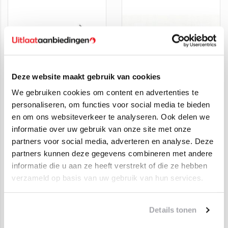
Deze website maakt gebruik van cookies
Complete uitlaat +
Uitlaat set,
We gebruiken cookies om content en advertenties te
katalysator Volvo S40,
Tussendemper +
personaliseren, om functies voor social media te bieden
V40
Einddemper + Eindpijp
€300,00
€209,00
€194,95
€139,00
en om ons websiteverkeer te analyseren. Ook delen we
Volvo C30, S40, V50
informatie over uw gebruik van onze site met onze
partners voor social media, adverteren en analyse. Deze
partners kunnen deze gegevens combineren met andere
SALE
informatie die u aan ze heeft verstrekt of die ze hebben
verzameld op basis van uw gebruik van hun services.
Details tonen