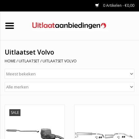
0 Artikelen - €0,00
HOME
KATALYSATOREN
UITLAATSET
ROETFILTERS
UITLATEN
Uitlaatset Volvo
UNIVERSELE UITLAATDELEN
HOME
/
UITLAATSET
/
UITLAATSET VOLVO
MERKEN
SALE