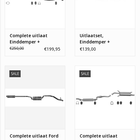
Complete uitlaat
Uitlaatset,
Einddemper +
Einddemper +
Middendemper Volvo
Middendemper +
€250,00
€199,95
€139,00
V70, XC70, 2.3, 2.4, 2.5
Eindpijp Ford Focus ,
Volvo C30
SALE
SALE
Complete uitlaat Ford
Complete uitlaat