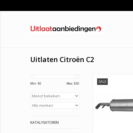
Uitlaten Citroën C2
SALE
ASSO: 10.7052BOSAL
Min: €
0
Max: €
50
IMASAF: 21.05
KLARIUS: 220
WALKER: 223
TOEVOEGEN AAN WI
KATALYSATOREN