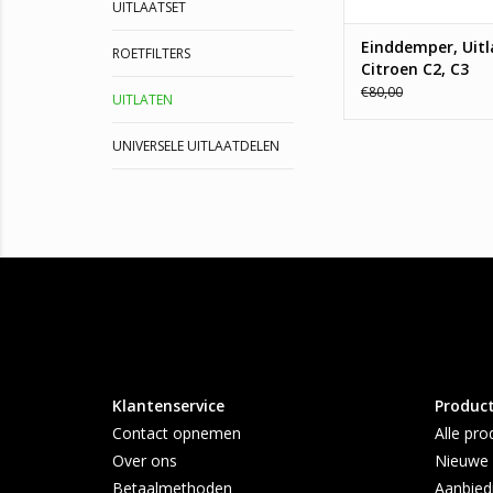
UITLAATSET
Einddemper, Uitl
ROETFILTERS
Citroen C2, C3
€80,00
UITLATEN
UNIVERSELE UITLAATDELEN
Klantenservice
Produc
Contact opnemen
Alle pro
Over ons
Nieuwe 
Betaalmethoden
Aanbied