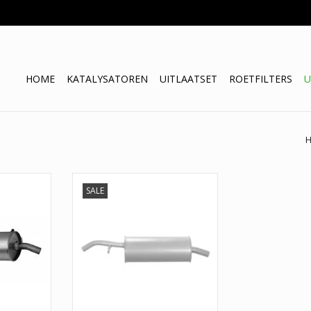
HOME
KATALYSATOREN
UITLAATSET
ROETFILTERS
U
Uitlaat, Einddemper Citroën C2,
SALE
C3 1.1
: 135-015
.07
TOEVOEGEN AAN WINKELWAGEN
750
08
NKELWAGEN