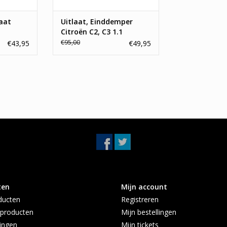
aat
Uitlaat, Einddemper
Citroën C2, C3 1.1
€95,00
€43,95
€49,95
ten
Mijn account
ducten
Registreren
producten
Mijn bestellingen
ingen
Mijn tickets