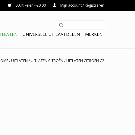
0 Artikelen - €0,00
Mijn account / Registreren
ITLATEN
UNIVERSELE UITLAATDELEN
MERKEN
HOME
/
UITLATEN
/
UITLATEN CITROËN
/
UITLATEN CITROËN C2