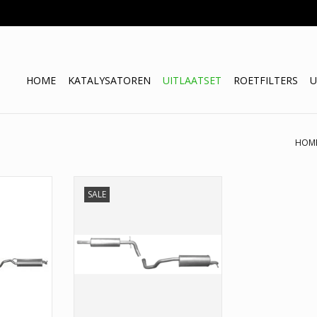
HOME
KATALYSATOREN
UITLAATSET
ROETFILTERS
U
HOM
Uitlaat set Seat Toledo IV / Skoda
SALE
Rapid
i A3, Seat
a octavia,
TOEVOEGEN AAN WINKELWAGEN
Golf. Deze
n 1 jaar
prijzen van
.
NKELWAGEN