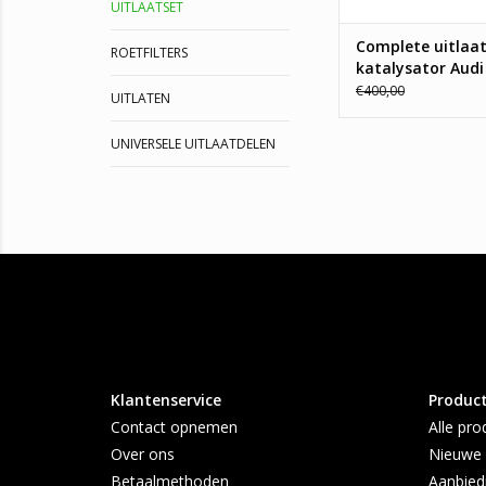
UITLAATSET
Complete uitlaat
ROETFILTERS
katalysator Audi
Seat Leon, Toledo
€400,00
UITLATEN
Skoda Octavia.
Volkswagen Bora,
UNIVERSELE UITLAATDELEN
1.6
Klantenservice
Produc
Contact opnemen
Alle pro
Over ons
Nieuwe 
Betaalmethoden
Aanbied