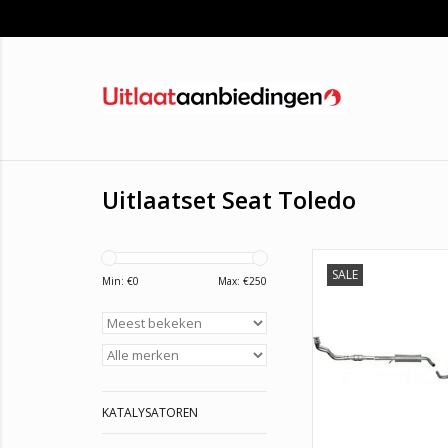
Uitlaatset Seat Toledo
SALE
uitlaatssysteem Aud
Min: €
0
Max: €
250
Leon en Toledo, Skod
Volkswagen Bora en 
onderdelen hebbe
garantie en de beste 
Nederland
KATALYSATOREN
TOEVOEGEN AAN WI