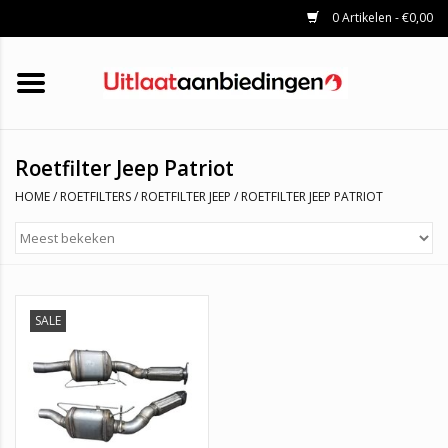
0 Artikelen - €0,00
HOME
KATALYSATOREN
UITLAATSET
ROETFILTERS
UITLATEN
Roetfilter Jeep Patriot
UNIVERSELE UITLAATDELEN
HOME
/
ROETFILTERS
/
ROETFILTER JEEP
/
ROETFILTER JEEP PATRIOT
MERKEN
SALE