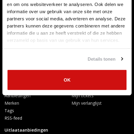
Betaalmethoden
en om ons websiteverkeer te analyseren. Ook delen we
Algemene voorwaarden
informatie over uw gebruik van onze site met onze
Herroepingsrecht
partners voor social media, adverteren en analyse. Deze
Privacy Policy
partners kunnen deze gegevens combineren met andere
Verzenden & retourneren
informatie die u aan ze heeft verstrekt of die ze hebben
Afkoelingsperiode
verzameld op basis van uw gebruik van hun services.
Klachten
Garantievoorwaarden
Details tonen
Formulier Herroepingsrecht
Producten
Mijn account
OK
Alle producten
Registreren
Nieuwe producten
Mijn bestellingen
Aanbiedingen
Mijn tickets
Merken
Mijn verlanglijst
Tags
RSS-feed
Uitlaataanbiedingen