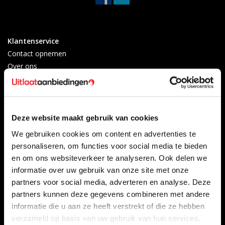
Klantenservice
Contact opnemen
Over ons
Betaalmethoden
Algemene voorwaarden
Herroepingsrecht
Privacy Policy
Deze website maakt gebruik van cookies
Verzenden & retourneren
We gebruiken cookies om content en advertenties te
Afkoelingsperiode
personaliseren, om functies voor social media te bieden
Klachten
en om ons websiteverkeer te analyseren. Ook delen we
Garantievoorwaarden
informatie over uw gebruik van onze site met onze
Formulier Herroepingsrecht
partners voor social media, adverteren en analyse. Deze
partners kunnen deze gegevens combineren met andere
Producten
Mijn account
informatie die u aan ze heeft verstrekt of die ze hebben
Alle producten
Registreren
verzameld op basis van uw gebruik van hun services.
Nieuwe producten
Mijn bestellingen