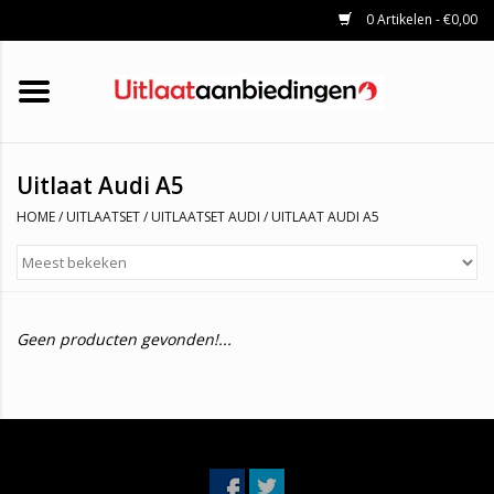
0 Artikelen - €0,00
HOME
KATALYSATOREN
UITLAATSET
ROETFILTERS
UITLATEN
Uitlaat Audi A5
UNIVERSELE UITLAATDELEN
HOME
/
UITLAATSET
/
UITLAATSET AUDI
/
UITLAAT AUDI A5
MERKEN
Geen producten gevonden!...