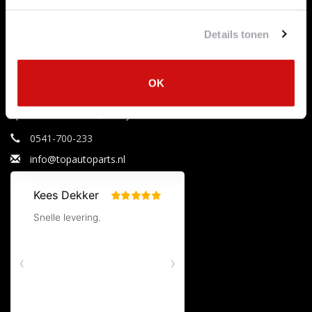
Aanbiedingen
Mijn tickets
Merken
Mijn verlanglijst
Details tonen
Tags
RSS-feed
OK
Uitlaataanbiedingen
Specialist in uitlaten, katalysatoren en roetfilters.
0541-700-233
info@topautoparts.nl