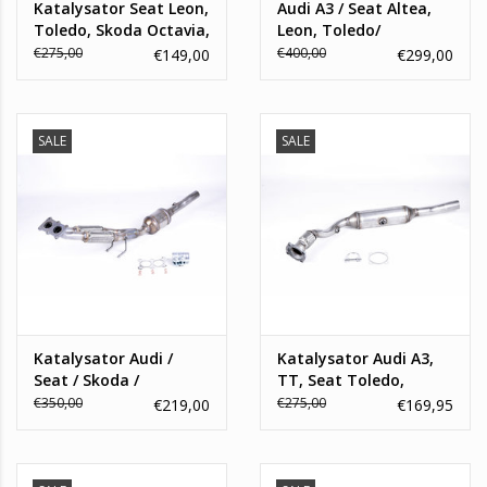
Katalysator Seat Leon,
Audi A3 / Seat Altea,
Toledo, Skoda Octavia,
Leon, Toledo/
Volkswagen Bora, Golf
Volkswagen Golf 2.0
€275,00
€400,00
€149,00
€299,00
IV. 1.4 / 1.6
GTI Katalysator
SALE
SALE
Katalysator Audi /
Katalysator Audi A3,
Seat / Skoda /
TT, Seat Toledo,
Volkswagen
Skoda Octavia,
€350,00
€275,00
€219,00
€169,95
Volkswagen Bora, Golf
IV, New Beetle