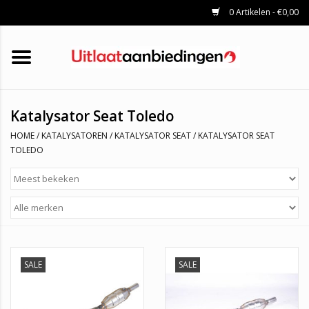
0 Artikelen - €0,00
HOME
KATALYSATOREN
UITLAATSET
ROETFILTERS
UITLATEN
Katalysator Seat Toledo
UNIVERSELE UITLAATDELEN
HOME
/
KATALYSATOREN
/
KATALYSATOR SEAT
/
KATALYSATOR SEAT
MERKEN
TOLEDO
SALE
SALE