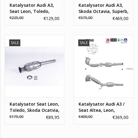
Katalysator Audi A3,
Katalysator Audi A3,
Seat Leon, Toledo,
Skoda Octavia, Superb,
Skoda Octavia ,
Seat Altea, Leon,
€225,00
€575,00
€129,00
€469,00
Volkswagen Bora, Golf
Toledo 1.8 TSI
IV
SALE
SALE
Katalysator Seat Leon,
Katalysator Audi A3 /
Toledo, Skoda Ocatvia,
Seat Altea, Leon,
Volkswagen Bora
Toledo/ Volkswagen
€175,00
€400,00
€89,95
€369,00
Golf 2.0 GTI