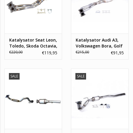
Katalysator Seat Leon,
Katalysator Audi A3,
Toledo, Skoda Octavia,
Volkswagen Bora, Golf
Volkswagen Golf 1.6
1.8
€220,00
€215,00
€119,95
€91,95
SALE
SALE