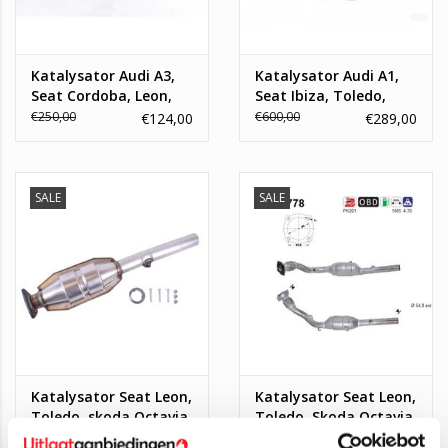
Katalysator Audi A3,
Katalysator Audi A1,
Seat Cordoba, Leon,
Seat Ibiza, Toledo,
Skoda Octavia,
Skoda Fabia, Rapid,
€250,00
€600,00
€124,00
€289,00
Volkswagen Bora, Golf
Roomster, Volkswagen
4
Polo
SALE
SALE
Katalysator Seat Leon,
Katalysator Seat Leon,
Toledo, skoda Octavia,
Toledo, Skoda Octavia,
Volkswagen Bora, Golf
VW Golf, New Beetle
€195,00
€450,00
€84,95
€229,00