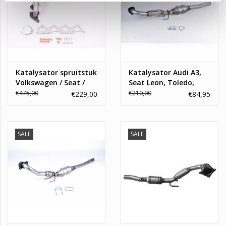
Katalysator spruitstuk
Katalysator Audi A3,
Volkswagen / Seat /
Seat Leon, Toledo,
Skoda 1.4 16_V
Skoda Octavia,
€475,00
€210,00
€229,00
€84,95
Volkswagen Bora 1.9
TDI
SALE
SALE