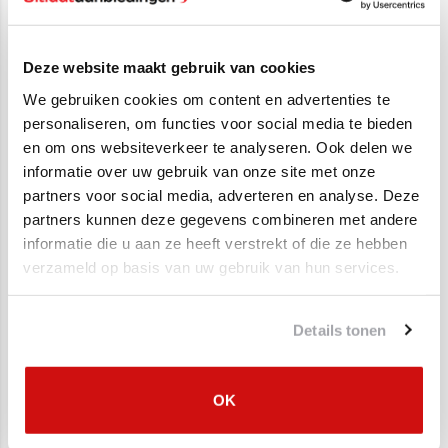
1.4, 1.6
1.8 T
Deze website maakt gebruik van cookies
SALE
SALE
We gebruiken cookies om content en advertenties te
personaliseren, om functies voor social media te bieden
en om ons websiteverkeer te analyseren. Ook delen we
informatie over uw gebruik van onze site met onze
partners voor social media, adverteren en analyse. Deze
partners kunnen deze gegevens combineren met andere
informatie die u aan ze heeft verstrekt of die ze hebben
verzameld op basis van uw gebruik van hun services.
Katalysator Audi A2,
Katalysator Audi A3,
Seat Cordoba, Ibiza,
Seat Altea,
Skoda Fabia,
Volkswagen Golf Diesel
€195,00
€250,00
€151,25
€144,95
Volkswagen Golf, Polo
Details tonen
SALE
SALE
OK