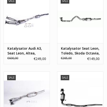
SALE
SALE
Katalysator Audi A3,
Katalysator Seat Leon,
Seat Leon, Altea,
Toledo, Skoda Octavia,
Skoda Octavia, Golf
Volkswagen Bora, Golf
€600,00
€265,00
€249,00
€149,00
IV
SALE
SALE