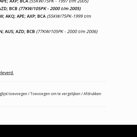
 APE; AXP; BCA
(55KW/75PK - 1997 t/m 2005)
AZD; BCB
(77KW/105PK - 2000 t/m 2005)
W; AKQ; APE; AXP; BCA
(55KW/75PK-1999 t/m
TN; AUS; AZD; BCB
(77KW/105PK - 2000 t/m 2006)
leverd.
glijst toevoegen
/
Toevoegen om te vergelijken
/
Afdrukken