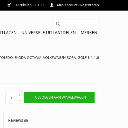
0 Artikelen - €0,00
Mijn account / Registreren
ITLATEN
UNIVERSELE UITLAATDELEN
MERKEN
TOLEDO, SKODA OCTAVIA, VOLKSWAGEN BORA, GOLF 1.4, 1.6
+
TOEVOEGEN AAN WINKELWAGEN
-
Reviews
(5)