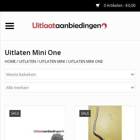
0 Artikelen - €0,00
HOME
KATALYSATOREN
UITLAATSET
ROETFILTERS
UITLATEN
Uitlaten Mini One
UNIVERSELE UITLAATDELEN
HOME
/
UITLATEN
/
UITLATEN MINI
/
UITLATEN MINI ONE
MERKEN
SALE
SALE