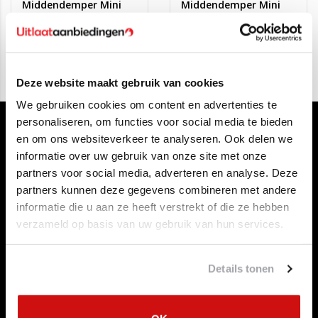
Middendemper Mini
Middendemper Mini
Cooper, One vanaf
(R56), Open R57
€160,00
€149,00
€99,95
€79,95
2006
Deze website maakt gebruik van cookies
We gebruiken cookies om content en advertenties te
personaliseren, om functies voor social media te bieden
en om ons websiteverkeer te analyseren. Ook delen we
informatie over uw gebruik van onze site met onze
partners voor social media, adverteren en analyse. Deze
partners kunnen deze gegevens combineren met andere
informatie die u aan ze heeft verstrekt of die ze hebben
Klantenservice
verzameld op basis van uw gebruik van hun services.
Contact opnemen
Over ons
Betaalmethoden
Details tonen
Algemene voorwaarden
Herroepingsrecht
Privacy Policy