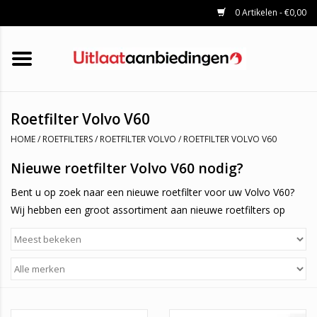
0 Artikelen - €0,00
HOME
KATALYSATOREN
UITLAATSET
ROETFILTERS
UITLATEN
Roetfilter Volvo V60
UNIVERSELE UITLAATDELEN
HOME
/
ROETFILTERS
/
ROETFILTER VOLVO
/
ROETFILTER VOLVO V60
MERKEN
Nieuwe roetfilter Volvo V60 nodig?
Bent u op zoek naar een nieuwe roetfilter voor uw Volvo V60?
Wij hebben een groot assortiment aan nieuwe roetfilters op
voorraad. Deze komen rechtstreeks vanaf de fabriek zodat u,
als klant profiteert van zeer scherpe prijzen. Tevens krijgt u 1
jaar garantie op een roetfilter voor uw Volvo V60.
Hoe weet ik welke roetfilter ik nodig ben?
U kunt in onze webshop zoeken op het originele nummer. Wij