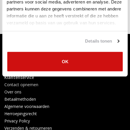
V70,V90, XC60, XC70,
€1.250,00
€779,00
partners voor social media, adverteren en analyse. Deze
XC90
partners kunnen deze gegevens combineren met andere
informatie die u aan ze heeft verstrekt of die ze hebben
verzameld op basis van uw gebruik van hun services.
Details tonen
OK
Klantenservice
Contact opnemen
Over ons
Betaalmethoden
Algemene voorwaarden
Herroepingsrecht
Privacy Policy
Verzenden & retourneren