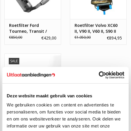
Roetfilter Ford
Roetfilter Volvo XC60
Tourneo, Transit /
II, V90 II, V60 II, S90 II
Volvo S60, S80, V40,
€850,00
€1.050,00
€429,00
€894,95
V50, V60, V70
SALE
Deze website maakt gebruik van cookies
We gebruiken cookies om content en advertenties te
personaliseren, om functies voor social media te bieden
en om ons websiteverkeer te analyseren. Ook delen we
Roetfilter Volvo S60,
S80, S90, V40, V60,
informatie over uw gebruik van onze site met onze