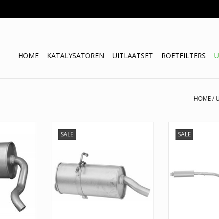
HOME
KATALYSATOREN
UITLAATSET
ROETFILTERS
U
HOME
/
U
Uitlaat, Midde
SALE
SALE
Berlingo, Pe
: 135-225
Einddemper Citroen / Peugeot
.07
TOEVOEGEN AA
TOEVOEGEN AAN WINKELWAGEN
529
93
NKELWAGEN