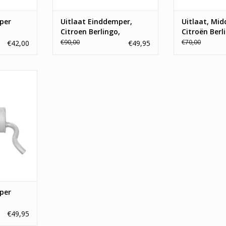
per
Uitlaat Einddemper,
Uitlaat, Mi
Citroen Berlingo,
Citroën Berl
Peugeot Partner 1.6, 2.0
Peugeot Par
€90,00
€70,00
€42,00
€49,95
r Citroën
tner 2.0 HDI
NKELWAGEN
per
2.0 HDI
€49,95