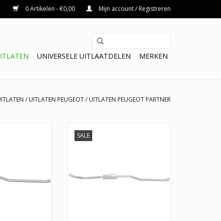
0 Artikelen - €0,00
Mijn account / Registreren
ITLATEN
UNIVERSELE UITLAATDELEN
MERKEN
ITLATEN
/
UITLATEN PEUGEOT
/
UITLATEN PEUGEOT PARTNER
ndemper Citroën
Uitlaat Middendemper Citroën
SALE
ugeot Partner
Berlingo, Peugeot Partner
N WINKELWAGEN
TOEVOEGEN AAN WINKELWAGEN