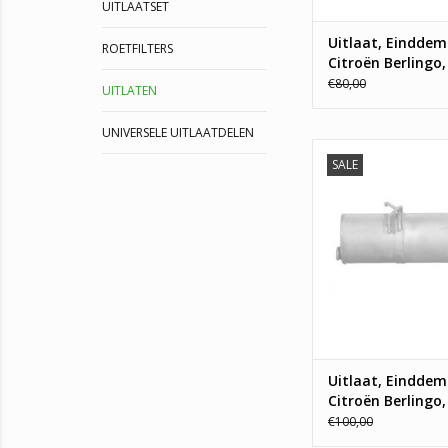
UITLAATSET
Uitlaat, Einddem
ROETFILTERS
Citroën Berlingo,
Peugeot partner
€80,00
UITLATEN
UNIVERSELE UITLAATDELEN
Uitlaat, Einddempe
SALE
Berlingo, Peugeot Par
TOEVOEGEN AAN WI
Uitlaat, Einddem
Citroën Berlingo,
Peugeot Partner 
€100,00