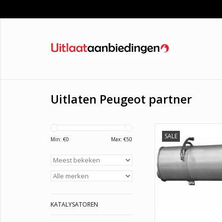
Uitlaten Peugeot partner
SALE
ASSO: 10.7041BOSAL
Min: €
0
Max: €
50
IMASAF: 21.96
KLARIUS: 210
WALKER: 219
TOEVOEGEN AAN WI
KATALYSATOREN