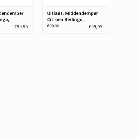
ddendemper
Uitlaat, Middendemper
ingo,
Citroën Berlingo,
tner
Peugeot Partner
€90,00
€34,95
€49,95