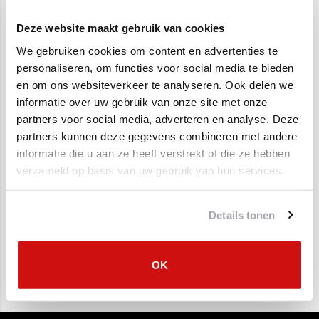
Matiz 0.8
Tacuma
€350,00
€200,00
€149,95
€149,00
Deze website maakt gebruik van cookies
We gebruiken cookies om content en advertenties te
SALE
SALE
personaliseren, om functies voor social media te bieden
en om ons websiteverkeer te analyseren. Ook delen we
informatie over uw gebruik van onze site met onze
partners voor social media, adverteren en analyse. Deze
partners kunnen deze gegevens combineren met andere
informatie die u aan ze heeft verstrekt of die ze hebben
verzameld op basis van uw gebruik van hun services.
Katalysator Daewoo /
Katalysator Daewoo /
Chevrolet Matiz 0.8
Chevrolet Matiz 1.0
Details tonen
€375,00
€375,00
€189,00
€189,00
OK