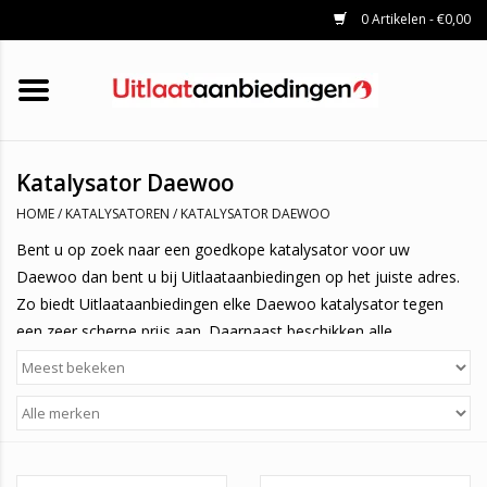
0 Artikelen - €0,00
HOME
KATALYSATOREN
UITLAATSET
ROETFILTERS
UITLATEN
Katalysator Daewoo
UNIVERSELE UITLAATDELEN
HOME
/
KATALYSATOREN
/
KATALYSATOR DAEWOO
MERKEN
Bent u op zoek naar een goedkope katalysator voor uw
Daewoo dan bent u bij Uitlaataanbiedingen op het juiste adres.
Zo biedt Uitlaataanbiedingen elke Daewoo katalysator tegen
een zeer scherpe prijs aan. Daarnaast beschikken alle
katalysatoren die wij verkopen over een zeer hoge kwaliteit. Om
er zeker van te zijn dat u enkel hoogwaardige kwaliteit koopt,
zijn al onze katalysatoren gehomologeerd. Dit kunt u herkennen
aan het E-keurmerk. Als een katalysator gehomologeerd is, wil
dit zeggen dat deze voldoet aan de wettelijke eisen. U kunt