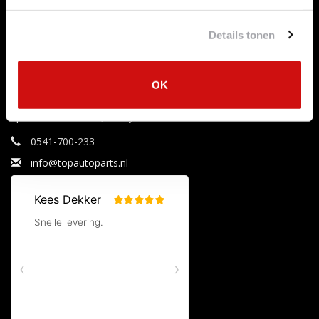
Aanbiedingen
Mijn tickets
Merken
Mijn verlanglijst
Details tonen
Tags
RSS-feed
OK
Uitlaataanbiedingen
Specialist in uitlaten, katalysatoren en roetfilters.
0541-700-233
info@topautoparts.nl