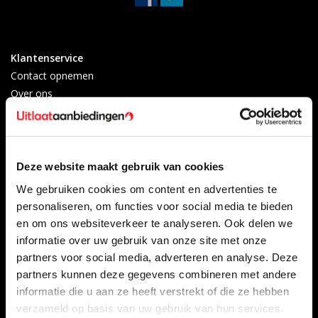
Klantenservice
Contact opnemen
Over ons
Betaalmethoden
Algemene voorwaarden
Herroepingsrecht
Privacy Policy
Deze website maakt gebruik van cookies
Verzenden & retourneren
We gebruiken cookies om content en advertenties te
Afkoelingsperiode
personaliseren, om functies voor social media te bieden
Klachten
en om ons websiteverkeer te analyseren. Ook delen we
Garantievoorwaarden
informatie over uw gebruik van onze site met onze
Formulier Herroepingsrecht
partners voor social media, adverteren en analyse. Deze
partners kunnen deze gegevens combineren met andere
Producten
Mijn account
informatie die u aan ze heeft verstrekt of die ze hebben
Alle producten
Registreren
verzameld op basis van uw gebruik van hun services.
Nieuwe producten
Mijn bestellingen