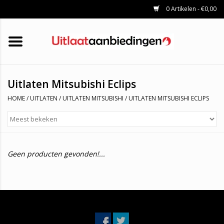
0 Artikelen - €0,00
HOME
KATALYSATOREN
UITLAATSET
ROETFILTERS
UITLATEN
Uitlaten Mitsubishi Eclips
UNIVERSELE UITLAATDELEN
HOME
/
UITLATEN
/
UITLATEN MITSUBISHI
/
UITLATEN MITSUBISHI ECLIPS
MERKEN
Geen producten gevonden!...