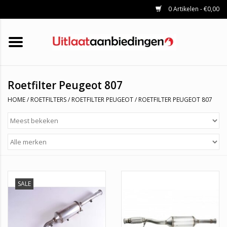
0 Artikelen - €0,00
HOME
KATALYSATOREN
UITLAATSET
ROETFILTERS
UITLATEN
Roetfilter Peugeot 807
UNIVERSELE UITLAATDELEN
HOME
/
ROETFILTERS
/
ROETFILTER PEUGEOT
/
ROETFILTER PEUGEOT 807
MERKEN
SALE