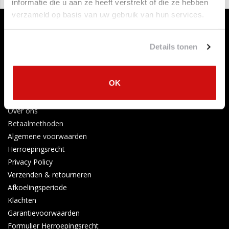
informatie die u aan ze heeft verstrekt of die ze hebben
verzameld op basis van uw gebruik van hun services.
Details tonen
OK
Klantenservice
Contact opnemen
Over ons
Betaalmethoden
Algemene voorwaarden
Herroepingsrecht
Privacy Policy
Verzenden & retourneren
Afkoelingsperiode
Klachten
Garantievoorwaarden
Formulier Herroepingsrecht