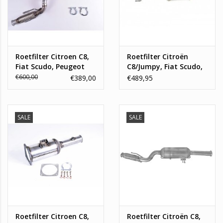
Roetfilter Citroen C8,
Roetfilter Citroën
Fiat Scudo, Peugeot
C8/Jumpy, Fiat Scudo,
Expert, Peugeot 807
Peugeot Expert
€600,00
€389,00
€489,95
SALE
SALE
Roetfilter Citroen C8,
Roetfilter Citroën C8,