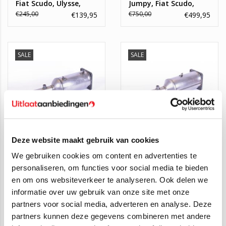
Fiat Scudo, Ulysse,
Jumpy, Fiat Scudo,
Peugeot 807
Peugeot 807, Expert
€245,00
€750,00
€139,95
€499,95
SALE
SALE
Deze website maakt gebruik van cookies
Roetfilter Citroen C8,
Roetfilter Fiat Ulysse,
We gebruiken cookies om content en advertenties te
Peugeot 807, Fiat
Peugeot 807, Citroen
personaliseren, om functies voor social media te bieden
Ulysse
C8 2.0
€245,00
€245,00
€94,95
€79,00
en om ons websiteverkeer te analyseren. Ook delen we
informatie over uw gebruik van onze site met onze
partners voor social media, adverteren en analyse. Deze
partners kunnen deze gegevens combineren met andere