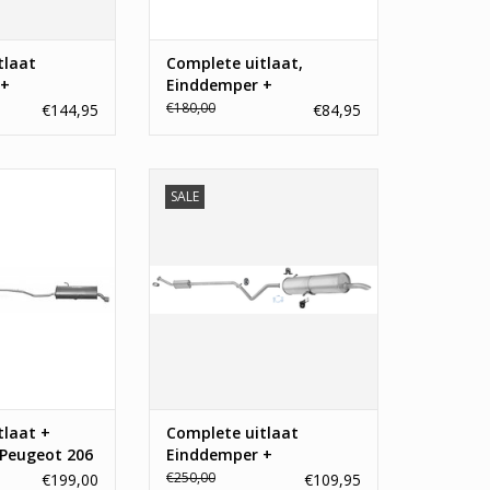
tlaat
Complete uitlaat,
 +
Einddemper +
er Peugeot
Middendemper Citroen
€180,00
€144,95
€84,95
troën C3
Saxo, Peugeot 106
SALE
systeem Peugeot
Nieuwe uitlaat voor de Peugeot
 1.4
307. Uitlaten met het verplichte E-
keurmerk en 3 jaar garantie.
N WINKELWAGEN
TOEVOEGEN AAN WINKELWAGEN
tlaat +
Complete uitlaat
 Peugeot 206
Einddemper +
Middendemper Peugeot
€250,00
€199,00
€109,95