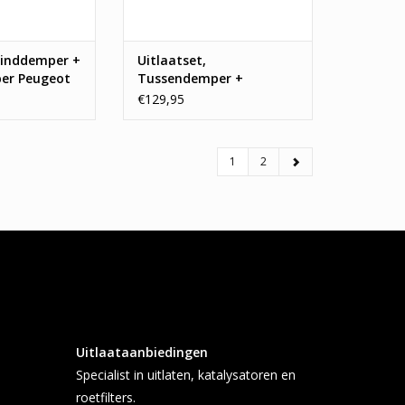
 Einddemper +
Uitlaatset,
er Peugeot
Tussendemper +
Einddemper Peugeot 307
€129,95
1
2
Uitlaataanbiedingen
Specialist in uitlaten, katalysatoren en
roetfilters.