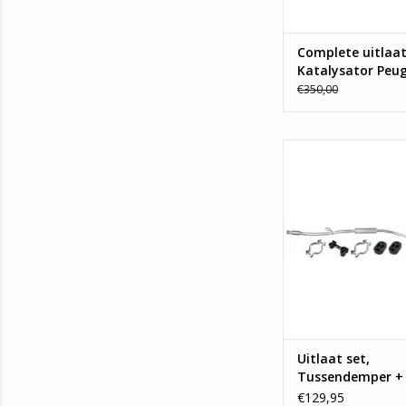
Complete uitlaat
Katalysator Peu
1.6 16_V
€350,00
Uitlaat set, Tusse
Einddemper Peug
TOEVOEGEN AAN WI
Uitlaat set,
Tussendemper +
Einddemper Peug
€129,95