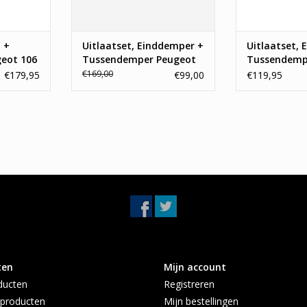
 +
Uitlaatset, Einddemper +
Uitlaatset,
geot 106
Tussendemper Peugeot
Tussendemp
Partner, Citroen Berlingo
307
€169,00
€179,95
€99,00
€119,95
ten
Mijn account
ducten
Registreren
producten
Mijn bestellingen