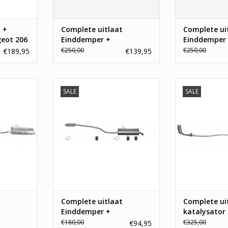
 +
Complete uitlaat
Complete ui
geot 206
Einddemper +
Einddemper
Middendemper Peugeot
Middendemp
€250,00
€250,00
€189,95
€139,95
207 1.4, 1.6
207, 208 / Ci
ndemper +
SALE
SALE
eot 206
Bekijk hier de Peugeot 206 1.6
Nieuw uitlaat
Middendemper + Achterdemper
206
NKELWAGEN
Uitlaat. Laagste prijs garantie, E-
TOEVOEGEN AA
keur en 3 jaar garantie.
TOEVOEGEN AAN WINKELWAGEN
Complete uitlaat
Complete ui
Einddemper +
katalysator
eot 206
Middendemper Peugeot
1.4
€180,00
€325,00
€94,95