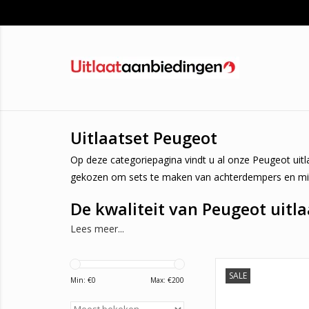
Uitlaatset Peugeot
Op deze categoriepagina vindt u al onze Peugeot uit
gekozen om sets te maken van achterdempers en midden
De kwaliteit van Peugeot uitla
Lees meer...
Naast de prijs is de kwaliteit uiteraard ook erg belan
ervoor dat u er zeker van bent dat de kwaliteit erg
pasvorm. Dit wil zeggen dat ze over de originele pas
SALE
Goedkoop uitlaatset
Min: €
0
Max: €
200
uitlaatsets over het E-keurmerk. Dit wil zeggen dat z
Aygo, C1 en de 107. N
jaar garantie! OEM pa