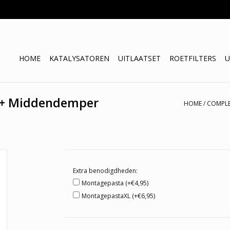
HOME
KATALYSATOREN
UITLAATSET
ROETFILTERS
U
 + Middendemper
HOME
/
COMPLE
Extra benodigdheden:
Montagepasta (+€4,95)
MontagepastaXL (+€6,95)