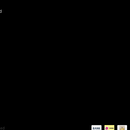
d
eed