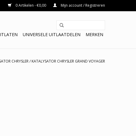
0 Artikelen - €0,00
Mijn account / Registreren
ITLATEN
UNIVERSELE UITLAATDELEN
MERKEN
SATOR CHRYSLER
/
KATALYSATOR CHRYSLER GRAND VOYAGER