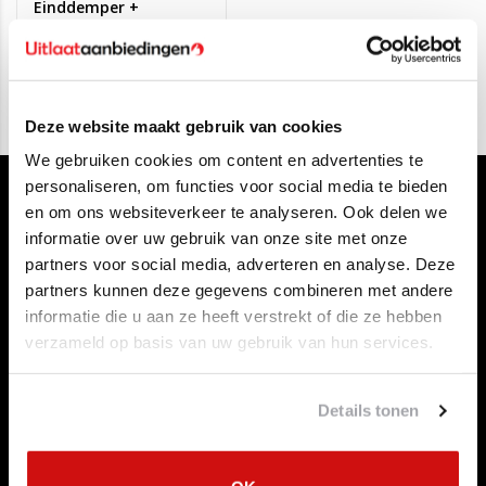
Einddemper +
Tussendemper Volvo
€114,95
S40/V40
Deze website maakt gebruik van cookies
We gebruiken cookies om content en advertenties te
personaliseren, om functies voor social media te bieden
en om ons websiteverkeer te analyseren. Ook delen we
informatie over uw gebruik van onze site met onze
partners voor social media, adverteren en analyse. Deze
partners kunnen deze gegevens combineren met andere
informatie die u aan ze heeft verstrekt of die ze hebben
Klantenservice
verzameld op basis van uw gebruik van hun services.
Contact opnemen
Over ons
Betaalmethoden
Details tonen
Algemene voorwaarden
Herroepingsrecht
Privacy Policy