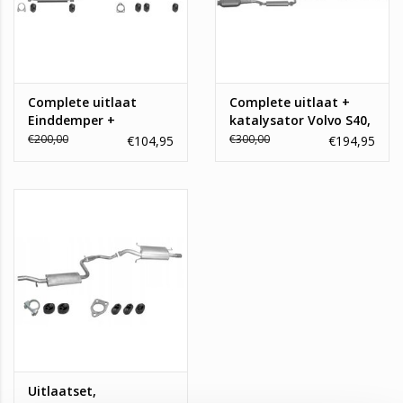
Complete uitlaat
Complete uitlaat +
Einddemper +
katalysator Volvo S40,
Middendemper Volvo
V40
€200,00
€300,00
€104,95
€194,95
S40, V40
Uitlaatset,