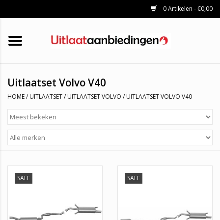
0 Artikelen - €0,00
HOME
KATALYSATOREN
UITLAATSET
ROETFILTERS
UITLATEN
Uitlaatset Volvo V40
UNIVERSELE UITLAATDELEN
HOME
/
UITLAATSET
/
UITLAATSET VOLVO
/
UITLAATSET VOLVO V40
MERKEN
SALE
SALE