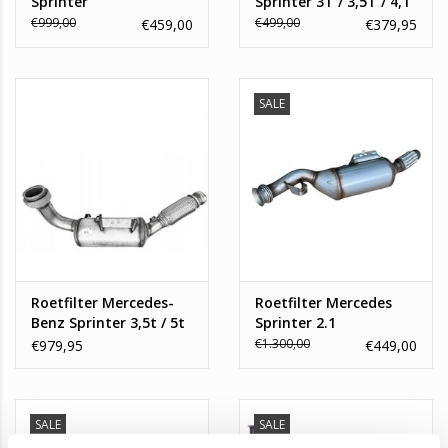
Sprinter
Sprinter 3T / 3,5T / 4,T
3T/3,5T/3,6T/5T
/ 5T
€999,00
€499,00
€459,00
€379,95
SALE
Roetfilter Mercedes-
Roetfilter Mercedes
Benz Sprinter 3,5t / 5t
Sprinter 2.1
€1.300,00
€979,95
€449,00
SALE
SALE