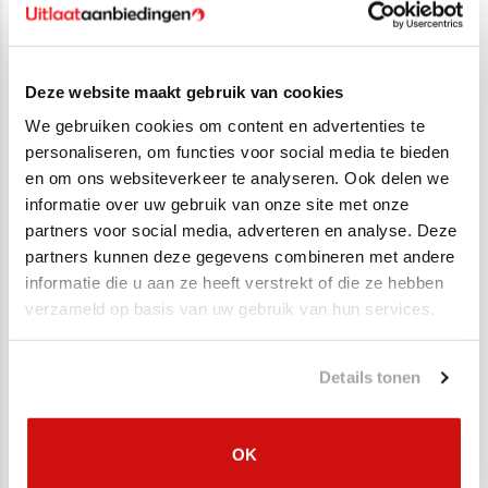
Deze website maakt gebruik van cookies
We gebruiken cookies om content en advertenties te
personaliseren, om functies voor social media te bieden
en om ons websiteverkeer te analyseren. Ook delen we
Roetfilter Mercedes
Roetfilter Mercedes
informatie over uw gebruik van onze site met onze
Sprinter CDI 3.0
Sprinter
partners voor social media, adverteren en analyse. Deze
€575,00
€1.049,00
€319,00
€499,95
partners kunnen deze gegevens combineren met andere
informatie die u aan ze heeft verstrekt of die ze hebben
verzameld op basis van uw gebruik van hun services.
SALE
SALE
Details tonen
OK