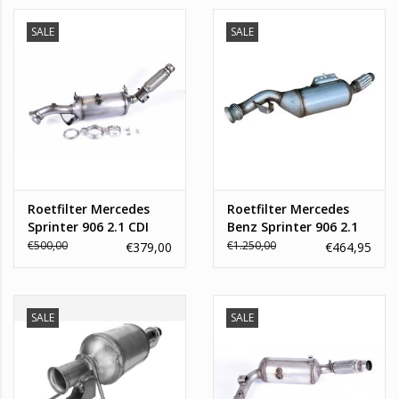
ons via de volgende kanalen:
SALE
SALE
info@topautoparts.nl
0541-700-233
06-13626597 (whatsapp)
Roetfilter Mercedes
Roetfilter Mercedes
Sprinter 906 2.1 CDI
Benz Sprinter 906 2.1
CDi
€500,00
€1.250,00
€379,00
€464,95
SALE
SALE