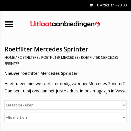
0 Artikelen - €0,00
HOME
KATALYSATOREN
UITLAATSET
ROETFILTERS
UITLATEN
Roetfilter Mercedes Sprinter
UNIVERSELE UITLAATDELEN
HOME
/
ROETFILTERS
/
ROETFILTER MERCEDES
/
ROETFILTER MERCEDES
MERKEN
SPRINTER
Nieuwe roetfilter Mercedes Sprinter
Heeft u een nieuwe roetfilter nodig voor uw Mercedes Sprinter?
Dan bent u bij ons aan het juiste adres. In ons magazijn in Vasse
hebben roetfilters op voorraad, waardoor een snelle levering
gegarandeerd is. (Indien het artikel op voorraad is).
Welke roetfilter heb ik nodig?
Via de zoekbalk kunt u zoeken met een origineel nummer,
mocht u er niet uitkomen kunt u altijd contact opnemen met