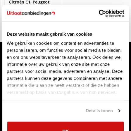
Citroën C1, Peugeot
107, Toyota Aygo
€69,95
€49,00
Deze website maakt gebruik van cookies
We gebruiken cookies om content en advertenties te
personaliseren, om functies voor social media te bieden
en om ons websiteverkeer te analyseren. Ook delen we
informatie over uw gebruik van onze site met onze
partners voor social media, adverteren en analyse. Deze
partners kunnen deze gegevens combineren met andere
informatie die u aan ze heeft verstrekt of die ze hebben
Klantenservice
verzameld op basis van uw gebruik van hun services.
Contact opnemen
Over ons
Betaalmethoden
Details tonen
Algemene voorwaarden
Herroepingsrecht
Privacy Policy