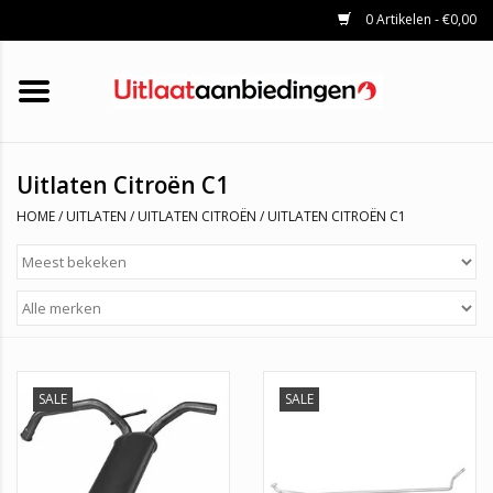
0 Artikelen - €0,00
HOME
KATALYSATOREN
UITLAATSET
ROETFILTERS
UITLATEN
Uitlaten Citroën C1
UNIVERSELE UITLAATDELEN
HOME
/
UITLATEN
/
UITLATEN CITROËN
/
UITLATEN CITROËN C1
MERKEN
SALE
SALE