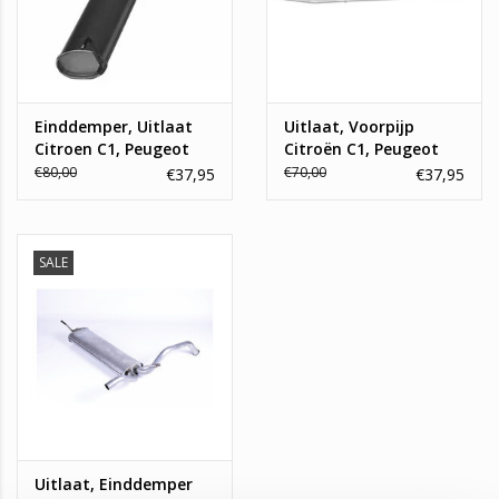
Einddemper, Uitlaat
Uitlaat, Voorpijp
Citroen C1, Peugeot
Citroën C1, Peugeot
107, Toyota Aygo
107, Toyota Aygo
€80,00
€70,00
€37,95
€37,95
SALE
Uitlaat, Einddemper