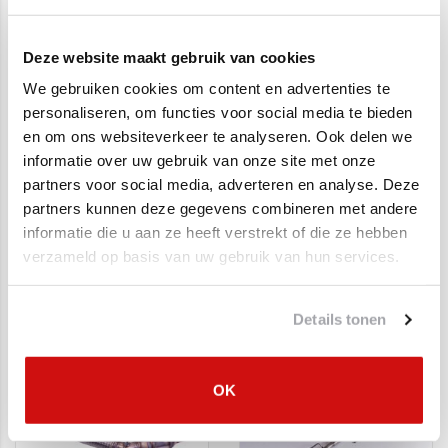
SALE
Deze website maakt gebruik van cookies
We gebruiken cookies om content en advertenties te
personaliseren, om functies voor social media te bieden
en om ons websiteverkeer te analyseren. Ook delen we
informatie over uw gebruik van onze site met onze
partners voor social media, adverteren en analyse. Deze
partners kunnen deze gegevens combineren met andere
informatie die u aan ze heeft verstrekt of die ze hebben
Katalysator Audi A1,
Katalysator Seat Ibiza
verzameld op basis van uw gebruik van hun services.
Seat Ibiza, Skoda
V, Skoda Fabia IV,
Fabia, Volkswagen
Volkswagen Polo VI
€599,00
€419,00
€309,95
Polo
Details tonen
SALE
SALE
OK