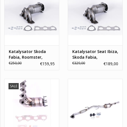
Katalysator Skoda
Katalysator Seat Ibiza,
Fabia, Roomster,
Skoda Fabia,
Volkswagen Polo, Seat
Volkswagen Polo V
€250,00
€329,00
€159,95
€189,00
Ibiza
SALE