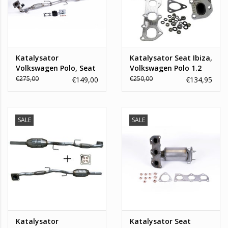
Katalysator
Katalysator Seat Ibiza,
Volkswagen Polo, Seat
Volkswagen Polo 1.2
Cordoba, Ibiza, Skoda
€275,00
€250,00
€149,00
€134,95
Fabia. 1.4 16V BKY
SALE
SALE
Katalysator
Katalysator Seat