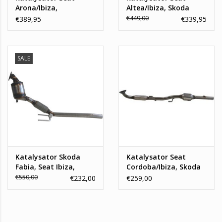
Arona/Ibiza,
Altea/Ibiza, Skoda
Volkswagen Polo VI
Fabia/Roomster,
€449,00
€389,95
€339,95
Volkswagen Golf/Polo
SALE
Katalysator Skoda
Katalysator Seat
Fabia, Seat Ibiza,
Cordoba/Ibiza, Skoda
Volkswagen Polo
Fabia/Roomster,
€550,00
€232,00
€259,00
Volkswagen Polo