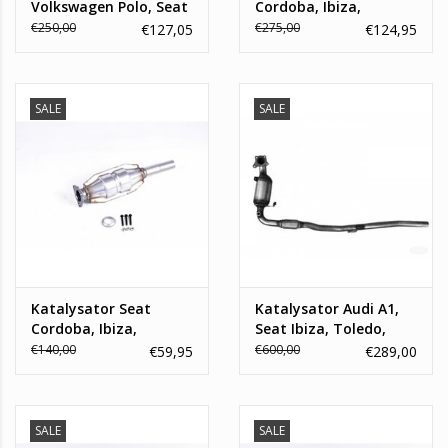
Volkswagen Polo, Seat
Cordoba, Ibiza,
Ibiza, Skoda Fabia 1.4
Volkswagen Polo,
€250,00
€275,00
€127,05
€124,95
Skoda Fabia 1.2
SALE
SALE
Katalysator Seat
Katalysator Audi A1,
Cordoba, Ibiza,
Seat Ibiza, Toledo,
Volkswagen Caddy,
Skoda Fabia, Rapid,
€140,00
€600,00
€59,95
€289,00
golf 3, Jetta 2, Polo
Roomster, Volkswagen
Classic, Polo Variant,
Polo
Vento
SALE
SALE