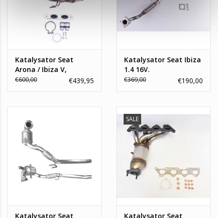
Katalysator Seat
Katalysator Seat Ibiza
Arona / Ibiza V,
1.4 16V.
Volkswagen Polo VI
€600,00
€369,00
€439,95
€190,00
SALE
Katalysator Seat
Katalysator Seat