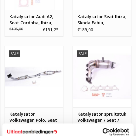
Katalysator Audi A2,
Katalysator Seat Ibiza,
Seat Cordoba, Ibiza,
Skoda Fabia,
Skoda Fabia,
Volkswagen Polo
€195,00
€151,25
€189,00
Volkswagen Golf, Polo
SALE
SALE
Katalysator
Katalysator spruitstuk
Volkswagen Polo, Seat
Volkswagen / Seat /
Ibiza, Skoda Fabia 1.4
Skoda 1.4 16_V
€425,00
€475,00
€192,00
€229,00