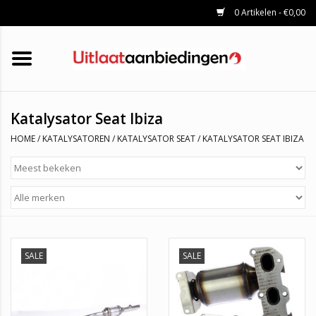
0 Artikelen - €0,00
HOME
KATALYSATOREN
UITLAATSET
ROETFILTERS
UITLATEN
Katalysator Seat Ibiza
UNIVERSELE UITLAATDELEN
HOME
/
KATALYSATOREN
/
KATALYSATOR SEAT
/
KATALYSATOR SEAT IBIZA
MERKEN
SALE
SALE