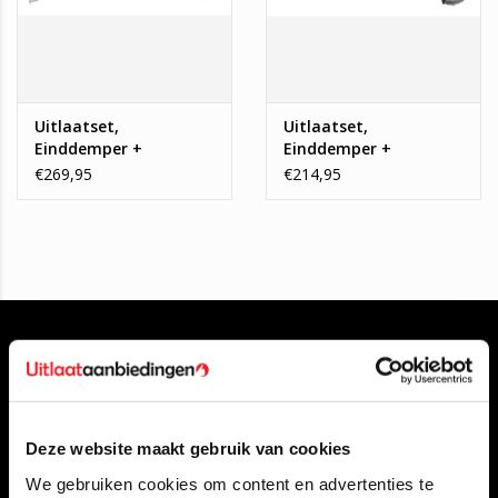
Uitlaatset,
Uitlaatset,
Einddemper +
Einddemper +
Tussendemper +
Tussendemper +
€269,95
€214,95
Voorpijp BMW 320
Voorpijp BMW 3
Deze website maakt gebruik van cookies
Klantenservice
We gebruiken cookies om content en advertenties te
Contact opnemen