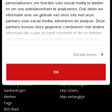
personaliseren, om functies voor social media te bieden
Over ons
en om ons websiteverkeer te analyseren. Ook delen we
Betaalmethoden
informatie over uw gebruik van onze site met onze
Algemene voorwaarden
partners voor social media, adverteren en analyse. Deze
Herroepingsrecht
partners kunnen deze gegevens combineren met andere
Privacy Policy
informatie die u aan ze heeft verstrekt of die ze hebben
Verzenden & retourneren
verzameld op basis van uw gebruik van hun services.
Afkoelingsperiode
Klachten
Details tonen
Garantievoorwaarden
Formulier Herroepingsrecht
Producten
Mijn account
OK
Alle producten
Registreren
Nieuwe producten
Mijn bestellingen
Aanbiedingen
Mijn tickets
Merken
Mijn verlanglijst
Tags
RSS-feed