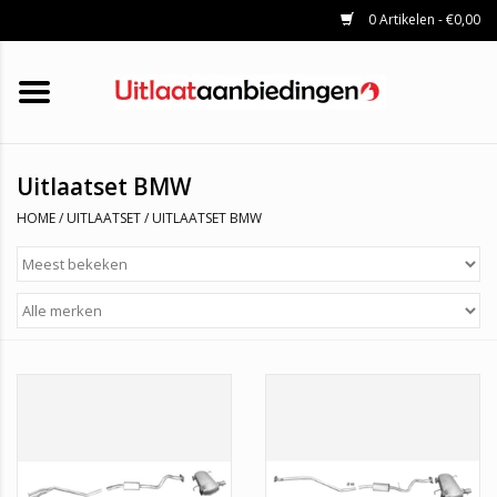
0 Artikelen - €0,00
HOME
KATALYSATOREN
UITLAATSET
ROETFILTERS
UITLATEN
Uitlaatset BMW
UNIVERSELE UITLAATDELEN
HOME
/
UITLAATSET
/
UITLAATSET BMW
MERKEN