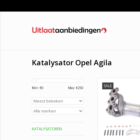
Katalysator Opel Agila
SALE
AS: 21727
Min: €
0
Max: €
250
BM: BM9101
Bosal: 099-4
EEC: VX601
Klarius: 321
OE: 849167, 849136,
849170, 13106542, 
KATALYSATOREN
24459702, 553
Walker: 206