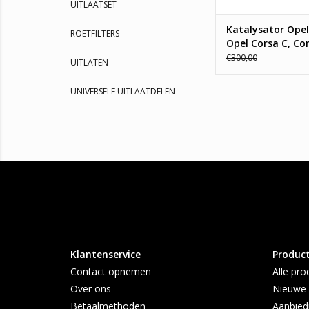
UITLAATSET
Romax: 3710
Katalysator Opel 
TOEVOEGEN AAN WI
ROETFILTERS
Opel Corsa C, Cor
€300,00
UITLATEN
UNIVERSELE UITLAATDELEN
Klantenservice
Produc
Contact opnemen
Alle pro
Over ons
Nieuwe 
Betaalmethoden
Aanbied