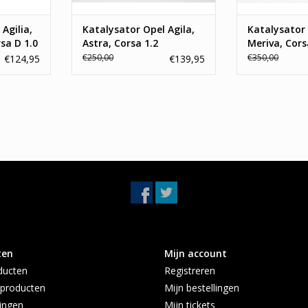
72
TOEVOEGEN AAN WINKELWAGEN
Agilia,
Katalysator Opel Agila,
Katalysator 
NKELWAGEN
sa D 1.0
Astra, Corsa 1.2
Meriva, Corsa
€250,00
€350,00
€124,95
€139,95
ten
Mijn account
ducten
Registreren
producten
Mijn bestellingen
ingen
Mijn tickets