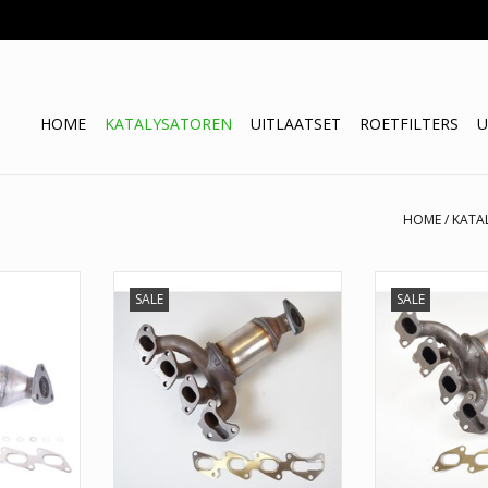
HOME
KATALYSATOREN
UITLAATSET
ROETFILTERS
U
HOME
/
KATA
SALE
SALE
AS: 21728
Bosal: 0
8H
BM: BM91019H
TOEVOEGEN AA
60
Bosal: 099-641
3T
EEC: VX6027T
595
Klarius: 321594
 5850108,
OE: 849171, 849168, 849145,
24410080,
24459705, 24434791, 24422982
51943
Walker: 20699
20
Romax: 371074