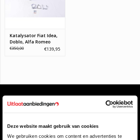
Katalysator Fiat Idea,
Doblo, Alfa Romeo
Mito, Opel Astra H,
€350,00
€139,95
Corsa D 1.3 16V Diesel
Deze website maakt gebruik van cookies
Klantenservice
We gebruiken cookies om content en advertenties te
Contact opnemen