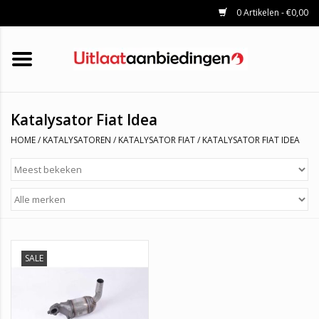
0 Artikelen - €0,00
HOME
KATALYSATOREN
UITLAATSET
ROETFILTERS
UITLATEN
Katalysator Fiat Idea
UNIVERSELE UITLAATDELEN
HOME
/
KATALYSATOREN
/
KATALYSATOR FIAT
/
KATALYSATOR FIAT IDEA
MERKEN
SALE