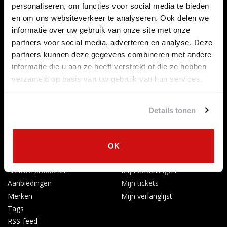
personaliseren, om functies voor social media te bieden
Over ons
en om ons websiteverkeer te analyseren. Ook delen we
Betaalmethoden
informatie over uw gebruik van onze site met onze
Algemene voorwaarden
partners voor social media, adverteren en analyse. Deze
Herroepingsrecht
partners kunnen deze gegevens combineren met andere
Privacy Policy
informatie die u aan ze heeft verstrekt of die ze hebben
Verzenden & retourneren
verzameld op basis van uw gebruik van hun services.
Afkoelingsperiode
Klachten
Details tonen
Garantievoorwaarden
Formulier Herroepingsrecht
Producten
Mijn account
OK
Alle producten
Registreren
Nieuwe producten
Mijn bestellingen
Aanbiedingen
Mijn tickets
Merken
Mijn verlanglijst
Tags
RSS-feed