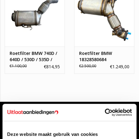
Mocht u er niet uitkomen welke roetfilter u nodig heeft, staan
wij paraat om u te helpen, dit kan middels het kenteken of
chassisnummer. Neem contact met ons op via de volgende
bronnen:
info@topautoparts.nl
0541-700-233
06-13626597 (whatsapp)
Roetfilter BMW 740D /
Roetfilter BMW
640D / 530D / 535D /
18328580684
430D / 330D
€1.100,00
€2.500,00
€814,95
€1.249,00
Deze website maakt gebruik van cookies