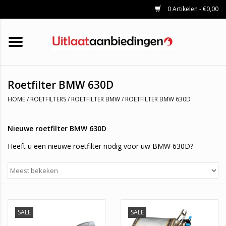
0 Artikelen - €0,00
HOME
KATALYSATOREN
UITLAATSET
ROETFILTERS
UITLATEN
Roetfilter BMW 630D
UNIVERSELE UITLAATDELEN
HOME
/
ROETFILTERS
/
ROETFILTER BMW
/
ROETFILTER BMW 630D
MERKEN
Nieuwe roetfilter BMW 630D
Heeft u een nieuwe roetfilter nodig voor uw BMW 630D?
Profiteer dan nu van onze groothandelsprijzen, al onze
roetfilters beschikken over het zo geheten E-keurmerk, dit houdt
in dat u altijd door de APK-keuring komt, onze roetfilters hebben
1 jaar garantie.
SALE
SALE
Welke roetfilter heb ik nodig?