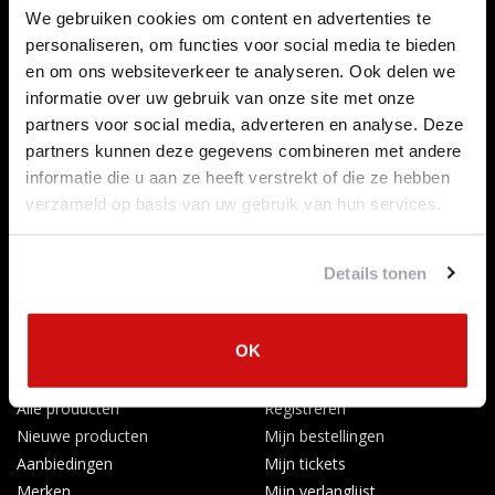
We gebruiken cookies om content en advertenties te
Klantenservice
personaliseren, om functies voor social media te bieden
Contact opnemen
en om ons websiteverkeer te analyseren. Ook delen we
Over ons
informatie over uw gebruik van onze site met onze
Betaalmethoden
partners voor social media, adverteren en analyse. Deze
Algemene voorwaarden
partners kunnen deze gegevens combineren met andere
Herroepingsrecht
informatie die u aan ze heeft verstrekt of die ze hebben
Privacy Policy
verzameld op basis van uw gebruik van hun services.
Verzenden & retourneren
Afkoelingsperiode
Details tonen
Klachten
Garantievoorwaarden
Formulier Herroepingsrecht
OK
Producten
Mijn account
Alle producten
Registreren
Nieuwe producten
Mijn bestellingen
Aanbiedingen
Mijn tickets
Merken
Mijn verlanglijst