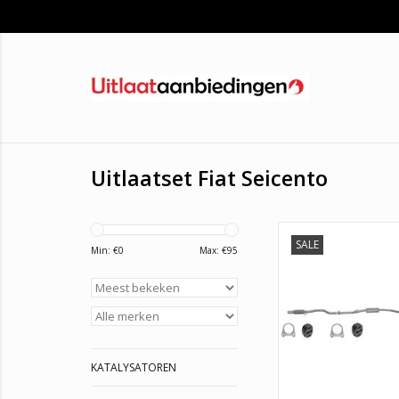
Uitlaatset Fiat Seicento
SALE
Goedkope uitlaat vo
Min: €
0
Max: €
95
Seicento 1.1. U krijgt 
garantie en tevens
montagematerialen
TOEVOEGEN AAN WI
KATALYSATOREN