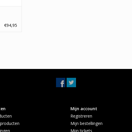
t
Seicento
€94,95
ten
Mijn account
ducten
Registreren
producten
Mijn bestellingen
ingen
Mijn tickets