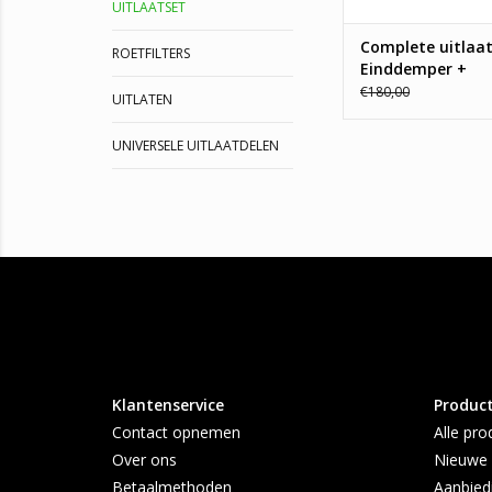
UITLAATSET
Complete uitlaa
ROETFILTERS
Einddemper +
middenpijp Fiat 
€180,00
UITLATEN
1.1
UNIVERSELE UITLAATDELEN
Klantenservice
Produc
Contact opnemen
Alle pro
Over ons
Nieuwe 
Betaalmethoden
Aanbied