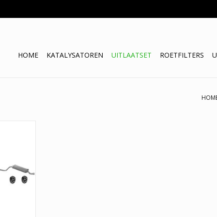
HOME
KATALYSATOREN
UITLAATSET
ROETFILTERS
U
HOM
or de Fiat
hierop 3 jaar
 zijn de
 gratis.
NKELWAGEN