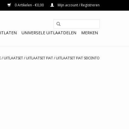
0 Artikelen - €0,00
Mijn account / Registreren
ITLATEN
UNIVERSELE UITLAATDELEN
MERKEN
E
/
UITLAATSET
/
UITLAATSET FIAT
/
UITLAATSET FIAT SEICENTO