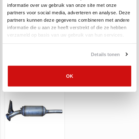
informatie over uw gebruik van onze site met onze
partners voor social media, adverteren en analyse. Deze
partners kunnen deze gegevens combineren met andere
informatie die u aan ze heeft verstrekt of die ze hebben
verzameld op basis van uw gebruik van hun services.
Roetfilter Audi A4, A5,
Roetfilter Audi A4, A5,
A6, A8
A6
Details tonen
€1.099,00
€1.200,00
€749,95
€694,00
OK
SALE