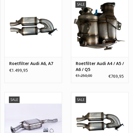
SALE
jaar garantie op alle roetfilters!
Contact
Mocht u er niet helemaal uitkomen, neem gerust contact met
ons op:
info@topautoparts.nl
0541-700-233
06-13626597 (whatsapp)
Roetfilter Audi A6, A7
Roetfilter Audi A4 / A5 /
A6 / Q5
€1.499,95
€1.250,00
€769,95
SALE
SALE