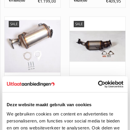
€1.850,00
€625,00
€1.199,00
€409,95
SALE
SALE
Roetfilter Audi A4, Audi
Roetfilter Audi A4, A5,
A6
A6
€425,00
€900,00
€149,00
€479,00
Deze website maakt gebruik van cookies
We gebruiken cookies om content en advertenties te
SALE
SALE
personaliseren, om functies voor social media te bieden
en om ons websiteverkeer te analyseren. Ook delen we