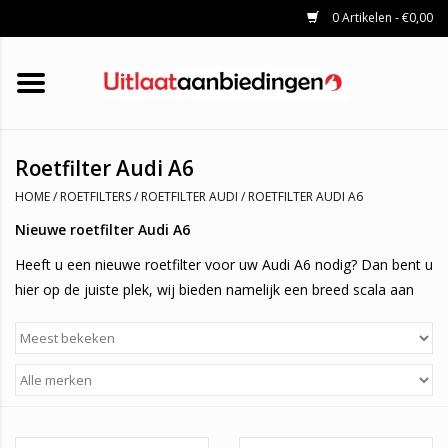
0 Artikelen - €0,00
HOME
KATALYSATOREN
UITLAATSET
ROETFILTERS
UITLATEN
Roetfilter Audi A6
UNIVERSELE UITLAATDELEN
HOME
/
ROETFILTERS
/
ROETFILTER AUDI
/
ROETFILTER AUDI A6
MERKEN
Nieuwe roetfilter Audi A6
Heeft u een nieuwe roetfilter voor uw Audi A6 nodig? Dan bent u
hier op de juiste plek, wij bieden namelijk een breed scala aan
diverse roetfilters aan, waaronder roetfilters voor de Audi A6.
Service
Onze roetfilters beschikken allemaal over het E-keurmerk, dit
houdt in dat je altijd door apk keuring komt, ook bieden we 1