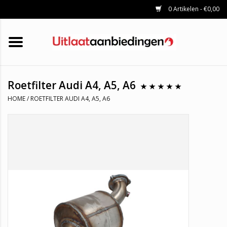
0 Artikelen - €0,00
HOME
KATALYSATOREN
UITLAATSET
ROETFILTERS
UITLATEN
Roetfilter Audi A4, A5, A6
UNIVERSELE UITLAATDELEN
HOME
/
ROETFILTER AUDI A4, A5, A6
MERKEN