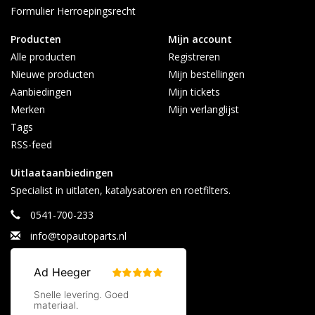
Contact:
Formulier Herroepingsrecht
info@topautoparts.nl
0541-700-233
Producten
Mijn account
0613626597 (Whatsapp)
Alle producten
Registreren
Maandag t/m vrijdag 08:30 - 17:00
Nieuwe producten
Mijn bestellingen
Aanbiedingen
Mijn tickets
Merken
Mijn verlanglijst
Tags
RSS-feed
Uitlaataanbiedingen
Specialist in uitlaten, katalysatoren en roetfilters.
0541-700-233
info@topautoparts.nl