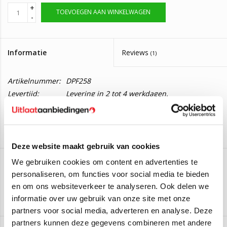
+
TOEVOEGEN AAN WINKELWAGEN
-
Informatie
Reviews
(1)
Artikelnummer:
DPF258
Levertijd:
Levering in 2 tot 4 werkdagen.
Roetfilter Audi A4, A5, A6
Deze roetfilter is geschikt voor de volgende auto's:
Audi A4 Sedan 3.0 TDI V6 24_V Quattro
(180kW/245PK)
Deze website maakt gebruik van cookies
(van 2011 t/m 2015)
We gebruiken cookies om content en advertenties te
Audi A4 Allroad Quattro 3.0 TDI V6 24_V
(180kW/245PK)
personaliseren, om functies voor social media te bieden
JMJ
(van 2012 t/m 2016)
en om ons websiteverkeer te analyseren. Ook delen we
Audi A4 Avant 3.0 TDI 245 V6 24_V
(180kW/245PK) (van
Aan verlanglijst toevoegen
/
Toevoegen om te vergelijken
/
Afdrukken
informatie over uw gebruik van onze site met onze
2011 t/m 2015)
partners voor social media, adverteren en analyse. Deze
Audi A5 3.0 TDI V6 24_V Quattro
(180kW/245PK) (van 2011
partners kunnen deze gegevens combineren met andere