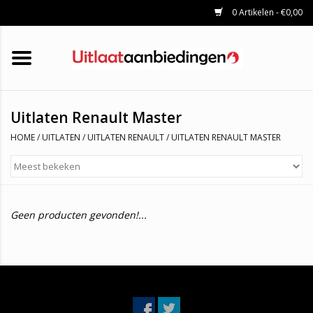
0 Artikelen - €0,00
HOME
KATALYSATOREN
UITLAATSET
ROETFILTERS
UITLATEN
Uitlaten Renault Master
UNIVERSELE UITLAATDELEN
HOME
/
UITLATEN
/
UITLATEN RENAULT
/
UITLATEN RENAULT MASTER
MERKEN
Geen producten gevonden!...