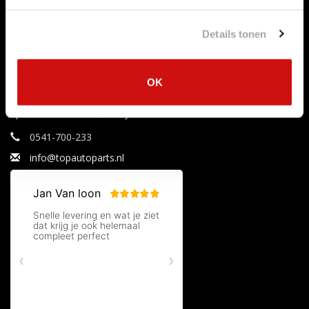
Aanbiedingen
Mijn tickets
Merken
Mijn verlanglijst
Details tonen
Tags
RSS-feed
OK
Uitlaataanbiedingen
Specialist in uitlaten, katalysatoren en roetfilters.
0541-700-233
info@topautoparts.nl