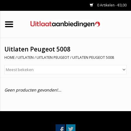
0 Artikelen - €0,00
HOME
KATALYSATOREN
UITLAATSET
ROETFILTERS
UITLATEN
Uitlaten Peugeot 5008
UNIVERSELE UITLAATDELEN
HOME
/
UITLATEN
/
UITLATEN PEUGEOT
/
UITLATEN PEUGEOT 5008
MERKEN
Geen producten gevonden!...