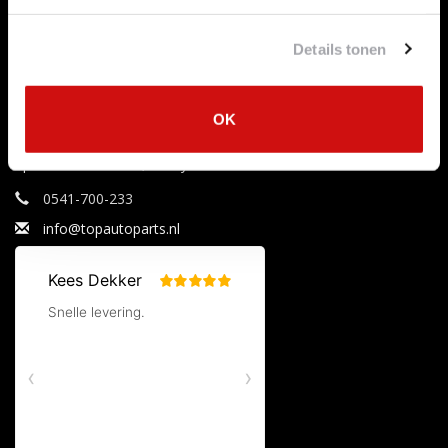
Aanbiedingen
Mijn tickets
Merken
Mijn verlanglijst
Details tonen
Tags
RSS-feed
OK
Uitlaataanbiedingen
Specialist in uitlaten, katalysatoren en roetfilters.
0541-700-233
info@topautoparts.nl