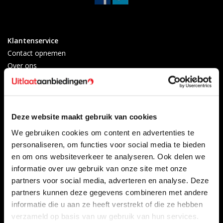
Klantenservice
Contact opnemen
Over ons
Betaalmethoden
Algemene voorwaarden
Herroepingsrecht
Privacy Policy
Deze website maakt gebruik van cookies
Verzenden & retourneren
We gebruiken cookies om content en advertenties te
Afkoelingsperiode
personaliseren, om functies voor social media te bieden
Klachten
en om ons websiteverkeer te analyseren. Ook delen we
Garantievoorwaarden
informatie over uw gebruik van onze site met onze
Formulier Herroepingsrecht
partners voor social media, adverteren en analyse. Deze
partners kunnen deze gegevens combineren met andere
Producten
Mijn account
informatie die u aan ze heeft verstrekt of die ze hebben
Alle producten
Registreren
verzameld op basis van uw gebruik van hun services.
Nieuwe producten
Mijn bestellingen