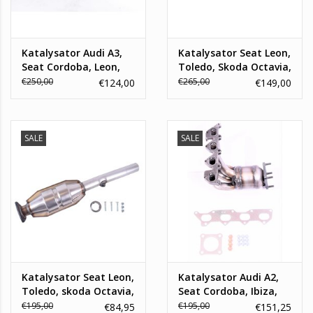
Katalysator Audi A3,
Katalysator Seat Leon,
Seat Cordoba, Leon,
Toledo, Skoda Octavia,
Skoda Octavia,
Volkswagen Bora, Golf
€250,00
€265,00
€124,00
€149,00
Volkswagen Bora, Golf
IV
4
SALE
SALE
Katalysator Seat Leon,
Katalysator Audi A2,
Toledo, skoda Octavia,
Seat Cordoba, Ibiza,
Volkswagen Bora, Golf
Skoda Fabia,
€195,00
€195,00
€84,95
€151,25