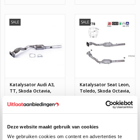
1.4, 1.6
Volkswagen Golf, Polo
SALE
SALE
Katalysator Audi A3,
Katalysator Seat Leon,
TT, Skoda Octavia,
Toledo, Skoda Octavia,
Volkswagen Bora, Golf
VW Golf, New Beetle
€250,00
€450,00
€169,00
€229,00
IV
1.8 T
SALE
SALE
Deze website maakt gebruik van cookies
We gebruiken cookies om content en advertenties te