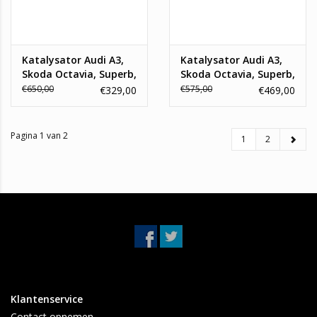
Katalysator Audi A3,
Katalysator Audi A3,
Skoda Octavia, Superb,
Skoda Octavia, Superb,
Volkswagen Passat 1.8,
Seat Altea, Leon,
€650,00
€575,00
€329,00
€469,00
2.0 TSI
Toledo 1.8 TSI
Pagina 1 van 2
1
2
Klantenservice
Contact opnemen