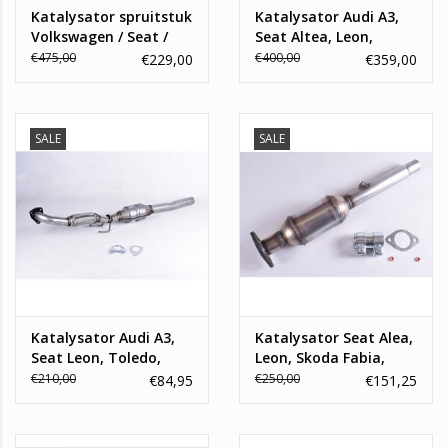
Katalysator spruitstuk
Katalysator Audi A3,
Volkswagen / Seat /
Seat Altea, Leon,
Skoda 1.4 16_V
Skoda Octavia,
€475,00
€400,00
€229,00
€359,00
Volkswagen Golf,
Caddy
SALE
SALE
Katalysator Audi A3,
Katalysator Seat Alea,
Seat Leon, Toledo,
Leon, Skoda Fabia,
Skoda Octavia,
Volkswagen Golf, Polo
€210,00
€250,00
€84,95
€151,25
Volkswagen Bora 1.9
1.4
TDI