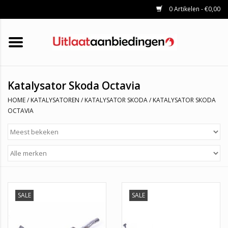
0 Artikelen - €0,00
HOME
KATALYSATOREN
UITLAATSET
ROETFILTERS
UITLATEN
Katalysator Skoda Octavia
UNIVERSELE UITLAATDELEN
HOME
/
KATALYSATOREN
/
KATALYSATOR SKODA
/
KATALYSATOR SKODA
MERKEN
OCTAVIA
SALE
SALE