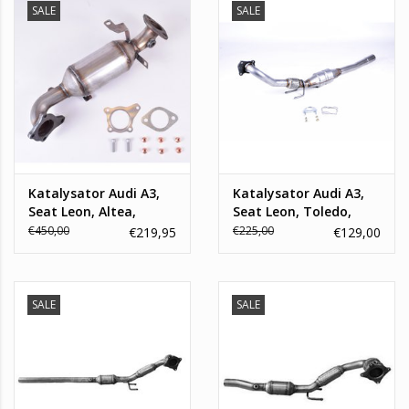
SALE
SALE
Katalysator Audi A3,
Katalysator Audi A3,
Seat Leon, Altea,
Seat Leon, Toledo,
Skoda Octavia, Yeti,
Skoda Octavia ,
€450,00
€225,00
€219,95
€129,00
Volkswagen Caddy,
Volkswagen Bora, Golf
Golf, Jetta, Beetle 1.2
IV
TSI
SALE
SALE