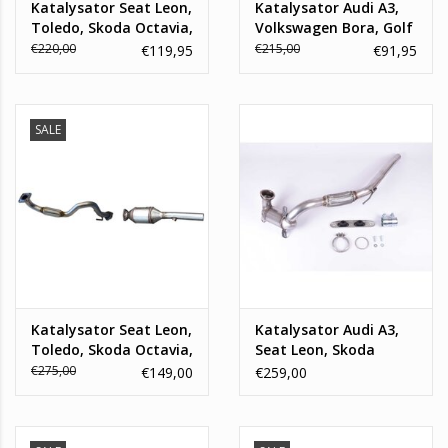
Katalysator Seat Leon,
Katalysator Audi A3,
Toledo, Skoda Octavia,
Volkswagen Bora, Golf
Volkswagen Golf 1.6
1.8
€220,00
€215,00
€119,95
€91,95
SALE
Katalysator Seat Leon,
Katalysator Audi A3,
Toledo, Skoda Octavia,
Seat Leon, Skoda
Volkswagen Bora, Golf
Octavia, Volkswagen
€275,00
€149,00
€259,00
IV. 1.4 / 1.6
Golf