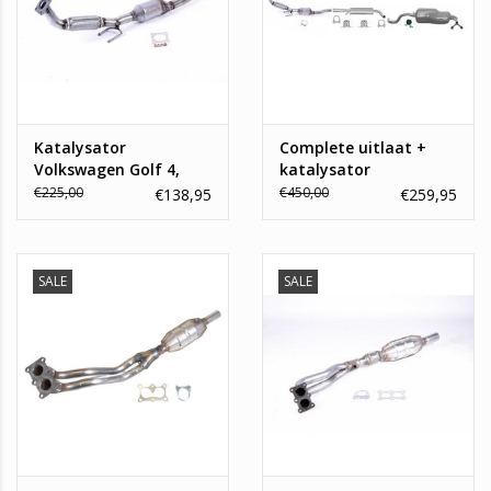
Katalysator
Complete uitlaat +
Volkswagen Golf 4,
katalysator
Bora, Skoda Octavia
Volkswagen Golf 4,
€225,00
€450,00
€138,95
€259,95
Bora, Skoda Octavia
SALE
SALE