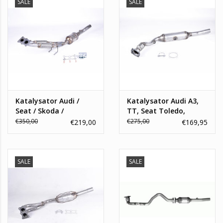
SALE
SALE
Katalysator Audi /
Katalysator Audi A3,
Seat / Skoda /
TT, Seat Toledo,
Volkswagen
Skoda Octavia,
€350,00
€275,00
€219,00
€169,95
Volkswagen Bora, Golf
IV, New Beetle
SALE
SALE