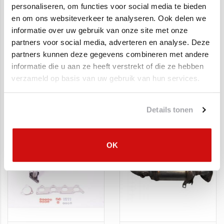
personaliseren, om functies voor social media te bieden
en om ons websiteverkeer te analyseren. Ook delen we
informatie over uw gebruik van onze site met onze
partners voor social media, adverteren en analyse. Deze
partners kunnen deze gegevens combineren met andere
informatie die u aan ze heeft verstrekt of die ze hebben
Katalysator Audi A3,
Katalysator Seat
verzameld op basis van uw gebruik van hun services.
Seat Altea,
Altea, Skoda Octavia,
Volkswagen Golf Diesel
VW Golf
€250,00
€299,95
€144,95
€179,95
Details tonen
SALE
SALE
OK