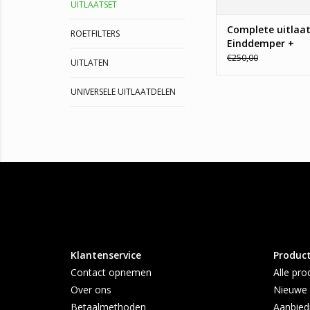
UITLAATSET
Complete uitlaat
ROETFILTERS
Einddemper +
Middendemper C
€250,00
UITLATEN
C3
UNIVERSELE UITLAATDELEN
Klantenservice
Produc
Contact opnemen
Alle pro
Over ons
Nieuwe 
Betaalmethoden
Aanbied