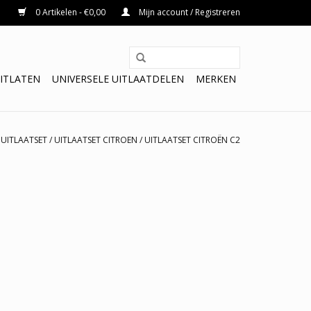
0 Artikelen - €0,00
Mijn account / Registreren
ITLATEN
UNIVERSELE UITLAATDELEN
MERKEN
/
UITLAATSET
/
UITLAATSET CITROEN
/
UITLAATSET CITROËN C2