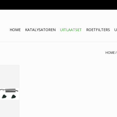
HOME
KATALYSATOREN
UITLAATSET
ROETFILTERS
U
HOME
demper +
itroen C3.
ematerialen.
ie.
NKELWAGEN