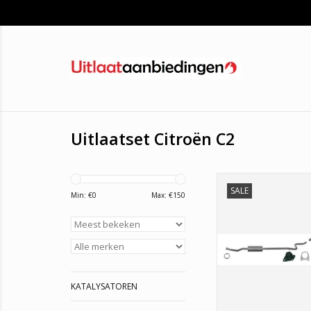
Uitlaatset Citroën C2
SALE
Goedkope midden
Min: €
0
Max: €
150
Einddemper voor de C
Inclusief alle montag
3 jaar garant
TOEVOEGEN AAN WI
KATALYSATOREN