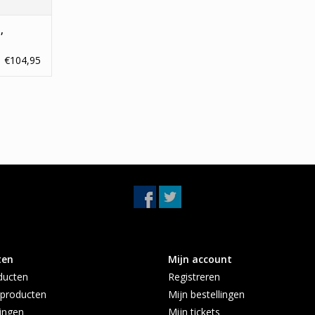
,
itroën
€104,95
ten
Mijn account
ducten
Registreren
producten
Mijn bestellingen
ingen
Mijn tickets