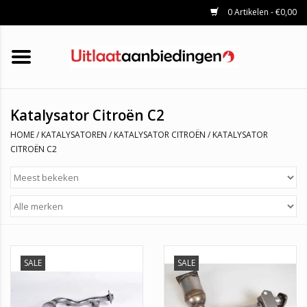
0 Artikelen - €0,00
HOME
KATALYSATOREN
UITLAATSET
ROETFILTERS
UITLATEN
Katalysator Citroën C2
UNIVERSELE UITLAATDELEN
HOME
/
KATALYSATOREN
/
KATALYSATOR CITROËN
/
KATALYSATOR
MERKEN
CITROËN C2
SALE
SALE