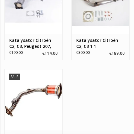
Katalysator Citroën
Katalysator Citroën
C2, C3, Peugeot 207,
C2, C3 1.1
1007 1.4
€190,00
€300,00
€114,00
€189,00
SALE