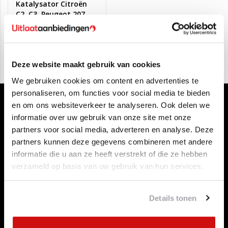
Katalysator Citroën
C2, C3, Peugeot 207,
1007 1.4
€280,00
€179,00
Deze website maakt gebruik van cookies
We gebruiken cookies om content en advertenties te
personaliseren, om functies voor social media te bieden
en om ons websiteverkeer te analyseren. Ook delen we
informatie over uw gebruik van onze site met onze
partners voor social media, adverteren en analyse. Deze
partners kunnen deze gegevens combineren met andere
informatie die u aan ze heeft verstrekt of die ze hebben
Klantenservice
verzameld op basis van uw gebruik van hun services.
Contact opnemen
Over ons
Betaalmethoden
Details tonen
Algemene voorwaarden
Herroepingsrecht