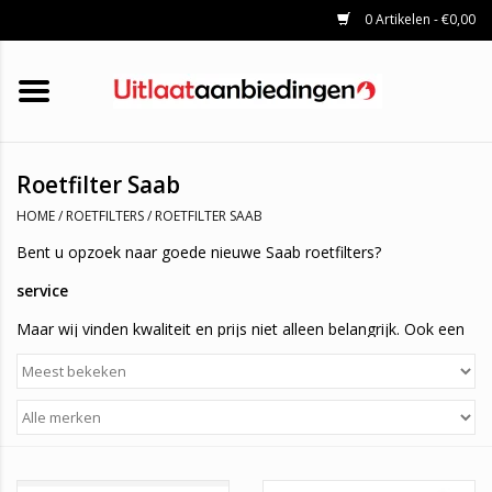
0 Artikelen - €0,00
HOME
KATALYSATOREN
UITLAATSET
ROETFILTERS
UITLATEN
Roetfilter Saab
UNIVERSELE UITLAATDELEN
HOME
/
ROETFILTERS
/
ROETFILTER SAAB
MERKEN
Bent u opzoek naar goede nieuwe Saab roetfilters?
service
Maar wij vinden kwaliteit en prijs niet alleen belangrijk. Ook een
stukje service wat je daar bij geeft is belangrijk. U krijgt bij ons
dan ook altijd 1 jaar garantie en u bent daarnaast ook nog eens
verzekert van een snelle levering. Als u de roetfilter namelijk
voor 15:00 besteld, ontvangt u het de volgende dag al. (Indien
op voorraad)