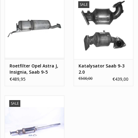
Contact
SALE
Komt u er nu niet helemaal uit en wilt u toch weten welke
roetfilter er in u auto past. Twijfel dan niet om contact met ons
op te nemen. Onze experts helpen u graag verder.
Roetfilter Opel Astra J,
Katalysator Saab 9-3
Insignia, Saab 9-5
2.0
€500,00
€489,95
€439,00
SALE