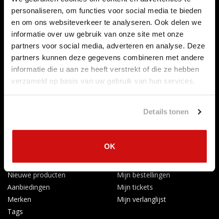
Contact opnemen
personaliseren, om functies voor social media te bieden
Over ons
en om ons websiteverkeer te analyseren. Ook delen we
Betaalmethoden
informatie over uw gebruik van onze site met onze
Algemene voorwaarden
partners voor social media, adverteren en analyse. Deze
Herroepingsrecht
partners kunnen deze gegevens combineren met andere
informatie die u aan ze heeft verstrekt of die ze hebben
Privacy Policy
verzameld op basis van uw gebruik van hun services.
Verzenden & retourneren
Afkoelingsperiode
Klachten
Details tonen
Garantievoorwaarden
Formulier Herroepingsrecht
OK
Producten
Mijn account
Alle producten
Registreren
Nieuwe producten
Mijn bestellingen
Aanbiedingen
Mijn tickets
Merken
Mijn verlanglijst
Tags