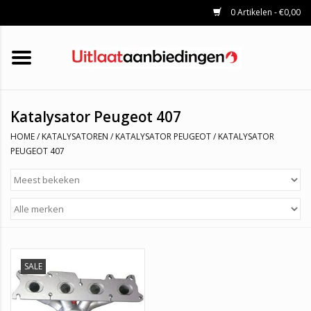
0 Artikelen - €0,00
HOME
KATALYSATOREN
UITLAATSET
ROETFILTERS
UITLATEN
Katalysator Peugeot 407
UNIVERSELE UITLAATDELEN
HOME
/
KATALYSATOREN
/
KATALYSATOR PEUGEOT
/
KATALYSATOR
MERKEN
PEUGEOT 407
SALE