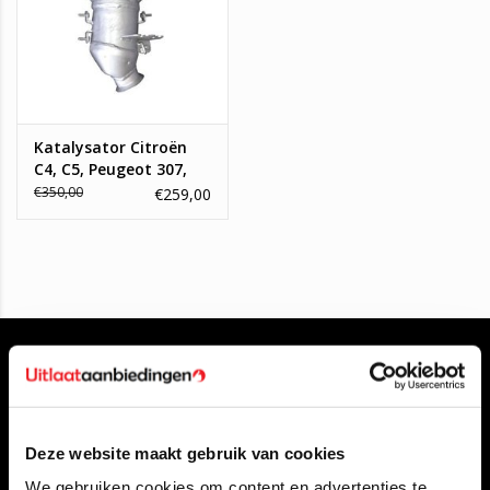
Katalysator Citroën
C4, C5, Peugeot 307,
308, 407
€350,00
€259,00
Deze website maakt gebruik van cookies
Klantenservice
We gebruiken cookies om content en advertenties te