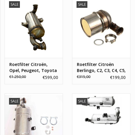
SALE
SALE
info@topautoparts.nl
0541-700-233
06-13626597 (whatsapp)
Roetfilter Citroën,
Roetfilter Citroën
Opel, Peugeot, Toyota
Berlingo, C2, C3, C4, C5,
Peugeot 207, 307,
€1.250,00
€315,00
€599,00
€199,00
Partner 1.6 HDi
SALE
SALE