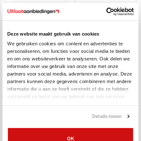
Roetfilter Citroën C4,
Roetfilter Citroën /
Opel Grandland
Fiat / Peugeot / Opel /
Toyota 1.5
€649,00
€950,00
€499,00
€509,00
Deze website maakt gebruik van cookies
We gebruiken cookies om content en advertenties te
SALE
personaliseren, om functies voor social media te bieden
en om ons websiteverkeer te analyseren. Ook delen we
informatie over uw gebruik van onze site met onze
partners voor social media, adverteren en analyse. Deze
partners kunnen deze gegevens combineren met andere
informatie die u aan ze heeft verstrekt of die ze hebben
verzameld op basis van uw gebruik van hun services.
Roetfilter Citroën C4,
Roetfilter Citroën C4,
DS5 / Peugeot 5008
DS4, DS5/ Peugeot
Details tonen
3008, 5008
€799,00
€499,00
€609,95
OK