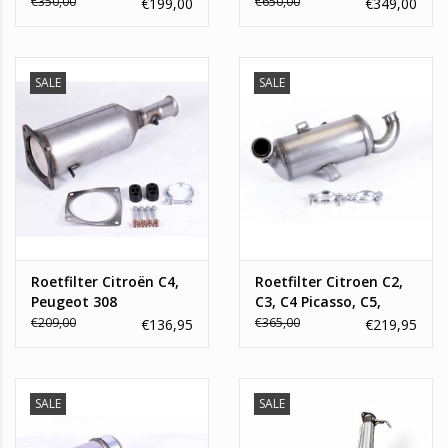
Mini cooper, one,
€350,00
€650,00
€199,00
€349,00
Peugeot 1007, 206, 207,
307
SALE
SALE
Roetfilter Citroën C4,
Roetfilter Citroen C2,
Peugeot 308
C3, C4 Picasso, C5,
Xsara Picasso /
€209,00
€365,00
€136,95
€219,95
Peugeot 1007, 206, 207,
307, 308, 407, Partner
SALE
SALE