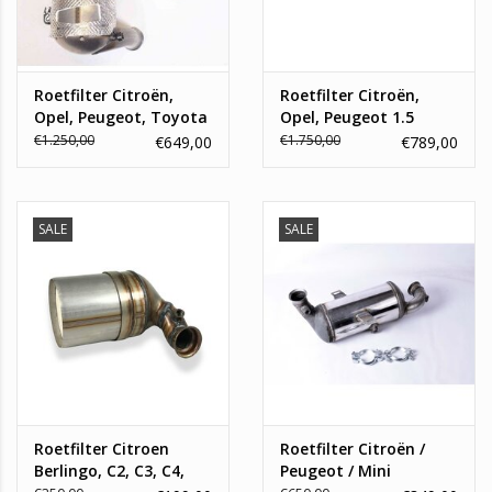
Roetfilter Citroën,
Roetfilter Citroën,
Opel, Peugeot, Toyota
Opel, Peugeot 1.5
1.5
€1.250,00
€1.750,00
€649,00
€789,00
SALE
SALE
Roetfilter Citroen
Roetfilter Citroën /
Berlingo, C2, C3, C4,
Peugeot / Mini