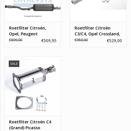
Roetfilter Citroën,
Roetfilter Citroën
Opel, Peugeot
C3/C4, Opel Crossland,
Peugeot 208/2008/301
€699,00
€950,00
€509,95
€529,00
SALE
Roetfilter Citroën C4
(Grand) Picasso