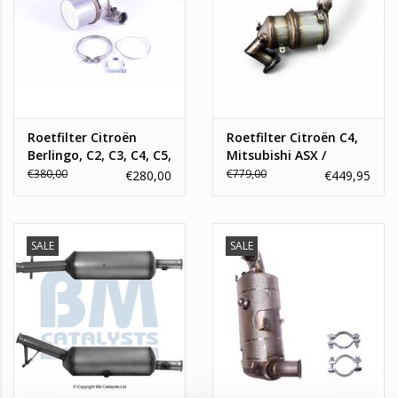
Roetfilter Citroën
Roetfilter Citroën C4,
Berlingo, C2, C3, C4, C5,
Mitsubishi ASX /
Peugeot 207, 307,
Outlander 3
€380,00
€779,00
€280,00
€449,95
Partner 1.6 HDi.
SALE
SALE