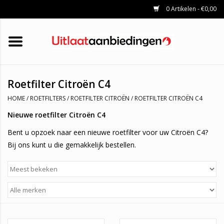
0 Artikelen - €0,00
HOME
KATALYSATOREN
UITLAATSET
ROETFILTERS
UITLATEN
Roetfilter Citroën C4
UNIVERSELE UITLAATDELEN
HOME
/
ROETFILTERS
/
ROETFILTER CITROËN
/
ROETFILTER CITROËN C4
MERKEN
Nieuwe roetfilter Citroën C4
Bent u opzoek naar een nieuwe roetfilter voor uw Citroën C4?
Bij ons kunt u die gemakkelijk bestellen.
Profiteer nu van onze groothandelsprijzen, al onze roetfilters
beschikken over het E-keurmerk, hierdoor kom je altijd door de
apk keuring heen.
Neem gerust contact met ons op mocht u er niet helemaal uit
komen: