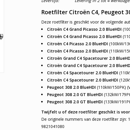
Levertijd:
Levering in 2 tot 4 werkdage
Roetfilter Citroën C4, Peugeot 3
Deze roetfilter is geschikt voor de volgende aut
Citroën C4 Grand Picasso 2.0 BlueHDI
(100
Citroën C4 Grand Picasso 2.0 BlueHDI
(110
Citroën C4 Picasso 2.0 BlueHDI
(100kW/136
Citroën C4 Picasso 2.0 BlueHDI
(110kW/150
Citroën Grand C4 Spacetourer 2.0 BlueHD
Citroën Grand C4 Spacetourer 2.0 BlueHD
Citroën C4 Spacetourer 2.0 BlueHDI
(110k
Citroën C4 Spacetourer 2.0 BlueHDI
(120k
Peugeot 308 2.0 BlueHDI
(110kW/150PK) (V
Peugeot 308 2.0 GT BlueHDI
(132kW/179PK
Peugeot 308 2.0 GT BlueHDI
(133kW/191PK
Twijfelt u of deze roetfilter geschikt is vo
De originele nummers van deze roetfilter zijn
9821041080