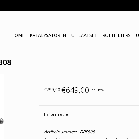
HOME
KATALYSATOREN
UITLAATSET
ROETFILTERS
U
 308
€649,00
€799,00
Incl. btw
Informatie
Artikelnummer:
DPF808