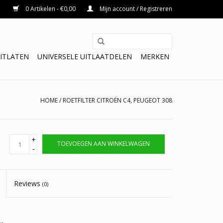
0 Artikelen - €0,00
Mijn account / Registreren
ITLATEN
UNIVERSELE UITLAATDELEN
MERKEN
HOME
/
ROETFILTER CITROËN C4, PEUGEOT 308
+
TOEVOEGEN AAN WINKELWAGEN
-
Reviews
(0)