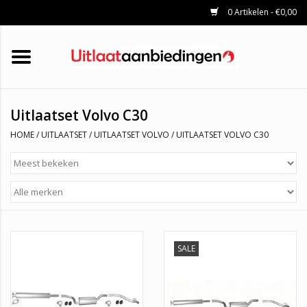
0 Artikelen - €0,00
HOME
KATALYSATOREN
UITLAATSET
ROETFILTERS
UITLATEN
Uitlaatset Volvo C30
UNIVERSELE UITLAATDELEN
HOME
/
UITLAATSET
/
UITLAATSET VOLVO
/
UITLAATSET VOLVO C30
MERKEN
SALE