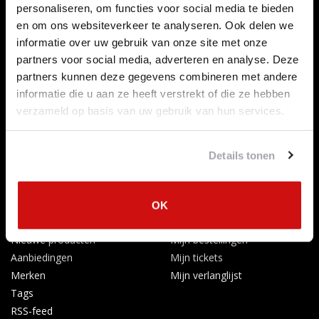
personaliseren, om functies voor social media te bieden
Over ons
en om ons websiteverkeer te analyseren. Ook delen we
Betaalmethoden
informatie over uw gebruik van onze site met onze
Algemene voorwaarden
partners voor social media, adverteren en analyse. Deze
Herroepingsrecht
partners kunnen deze gegevens combineren met andere
Privacy Policy
informatie die u aan ze heeft verstrekt of die ze hebben
Verzenden & retourneren
verzameld op basis van uw gebruik van hun services.
Afkoelingsperiode
Klachten
Details tonen
Garantievoorwaarden
Formulier Herroepingsrecht
Producten
Mijn account
OK
Alle producten
Registreren
Nieuwe producten
Mijn bestellingen
Aanbiedingen
Mijn tickets
Merken
Mijn verlanglijst
Tags
RSS-feed