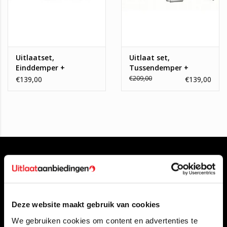
Uitlaatset,
Uitlaat set,
Einddemper +
Tussendemper +
Middendemper +
Einddemper + Eindpijp
€209,00
€139,00
€139,00
Eindpijp Ford Focus ,
Volvo C30, S40, V50
Volvo C30
Deze website maakt gebruik van cookies
Klantenservice
We gebruiken cookies om content en advertenties te
Contact opnemen