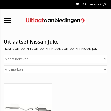
0 Artikelen - €0,00
HOME
KATALYSATOREN
UITLAATSET
ROETFILTERS
UITLATEN
Uitlaatset Nissan Juke
UNIVERSELE UITLAATDELEN
HOME
/
UITLAATSET
/
UITLAATSET NISSAN
/
UITLAATSET NISSAN JUKE
MERKEN