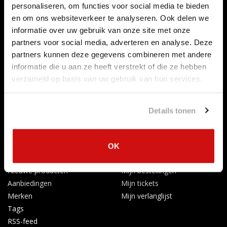
personaliseren, om functies voor social media te bieden
Over ons
en om ons websiteverkeer te analyseren. Ook delen we
Betaalmethoden
informatie over uw gebruik van onze site met onze
Algemene voorwaarden
partners voor social media, adverteren en analyse. Deze
Herroepingsrecht
partners kunnen deze gegevens combineren met andere
Privacy Policy
informatie die u aan ze heeft verstrekt of die ze hebben
Verzenden & retourneren
verzameld op basis van uw gebruik van hun services.
Afkoelingsperiode
Klachten
Details tonen
Garantievoorwaarden
Formulier Herroepingsrecht
Producten
Mijn account
OK
Alle producten
Registreren
Nieuwe producten
Mijn bestellingen
Aanbiedingen
Mijn tickets
Merken
Mijn verlanglijst
Tags
RSS-feed