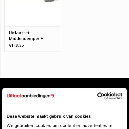
Uitlaatset,
Middendemper +
Einddemper Nissan
€119,95
Juke 1.6
Deze website maakt gebruik van cookies
Klantenservice
We gebruiken cookies om content en advertenties te
Contact opnemen