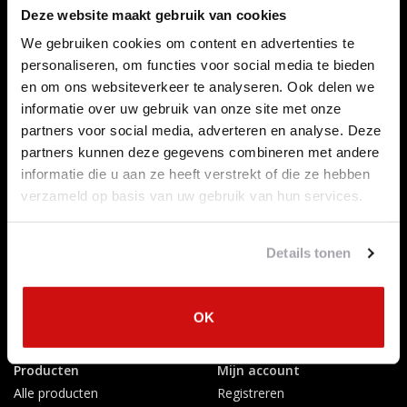
Deze website maakt gebruik van cookies
We gebruiken cookies om content en advertenties te
personaliseren, om functies voor social media te bieden
Klantenservice
en om ons websiteverkeer te analyseren. Ook delen we
Contact opnemen
informatie over uw gebruik van onze site met onze
Over ons
partners voor social media, adverteren en analyse. Deze
Betaalmethoden
partners kunnen deze gegevens combineren met andere
informatie die u aan ze heeft verstrekt of die ze hebben
Algemene voorwaarden
verzameld op basis van uw gebruik van hun services.
Herroepingsrecht
Privacy Policy
Verzenden & retourneren
Details tonen
Afkoelingsperiode
Klachten
Garantievoorwaarden
OK
Formulier Herroepingsrecht
Producten
Mijn account
Alle producten
Registreren