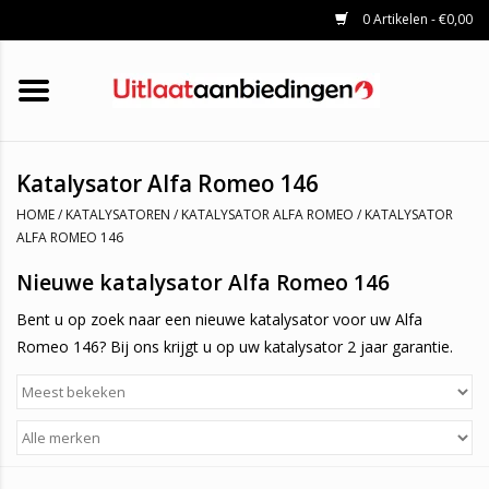
0 Artikelen - €0,00
HOME
KATALYSATOREN
UITLAATSET
ROETFILTERS
UITLATEN
Katalysator Alfa Romeo 146
UNIVERSELE UITLAATDELEN
HOME
/
KATALYSATOREN
/
KATALYSATOR ALFA ROMEO
/
KATALYSATOR
MERKEN
ALFA ROMEO 146
Nieuwe katalysator Alfa Romeo 146
Bent u op zoek naar een nieuwe katalysator voor uw Alfa
Romeo 146? Bij ons krijgt u op uw katalysator 2 jaar garantie.
Vanwege onze grote voorraad kunnen we artikelen zeer snel
leveren. Weet u niet zeker welke katalysator u nodig bent?
Neem dan gerust contact met ons op:
Tel: 0541-700-233