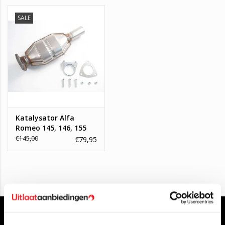
Whatsapp: 0613626597
Mail:
info@topautoparts.nl
SALE
Of stel uw vraag in onze chatfunctie.
Katalysator Alfa
Romeo 145, 146, 155
€145,00
€79,95