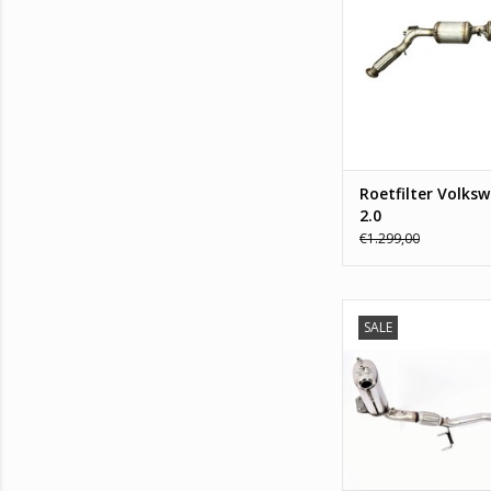
7E0131700A, 7E02
7LA254700AX, 7LA2
7LA254700FX. Me
TOEVOEGEN AAN WI
Roetfilter Volks
2.0
€1.299,00
SALE
Nieuwe Roetfilter Aud
Altea, Leon, Toled
Superb, Volkswagen C
V, Passat, Touran, 
nummers:1K0254
1K0254700NX, 1K02
1K0254702BX, 1K02
1K0254702QX, K02