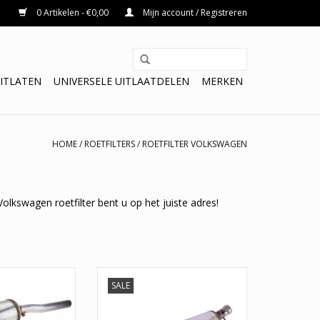
0 Artikelen - €0,00
Mijn account / Registreren
ITLATEN
UNIVERSELE UITLAATDELEN
MERKEN
HOME
/
ROETFILTERS
/
ROETFILTER VOLKSWAGEN
olkswagen roetfilter bent u op het juiste adres!
arantie. Naast garantie is ook een super snelle levering
n ze ook direct af te halen bij ons.
e nummers:
SALE
 7E0254800EX,
Nieuwe Roetfilter Volkswagen
, 7E0254800JX
Crafter 2.0, 2.5. De originele
nummers van deze roetfilter zijn: