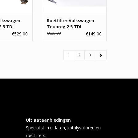
TOEVOEGEN AAN WINKELWAGEN
N WINKELWAGEN
olkswagen
Roetfilter Volkswagen
2.5 TDi
Touareg 2.5 TDI
€625,00
€529,00
€149,00
1
2
3
Uitlaataanbiedingen
Specialist in uitlaten, katalysatoren en
roetfilters.