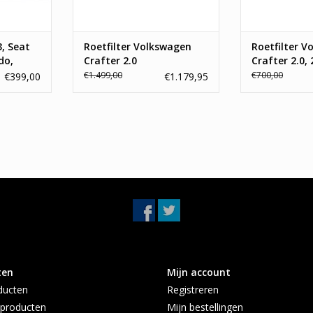
54705MX,
TOEVOEGEN AA
NKELWAGEN
3, Seat
Roetfilter Volkswagen
Roetfilter V
do,
Crafter 2.0
Crafter 2.0, 
€1.499,00
€700,00
€399,00
€1.179,95
y, Golf
n
ten
Mijn account
ducten
Registreren
producten
Mijn bestellingen