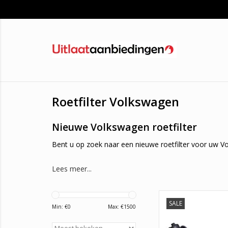
Roetfilter Volkswagen
Nieuwe Volkswagen roetfilter
Bent u op zoek naar een nieuwe roetfilter voor uw Vol
Lees meer...
Service
Naast onze goede prijs / kwaliteitsverhouding vinden wi
bij ons gegarandeerd. Alle roetfilters die op voorraad
SALE
Nieuwe roetfilter Se
Min: €
0
Max: €
1500
Skoda Fabia, Roo
Volkswagen Types
Volkswagen Polo 1.2