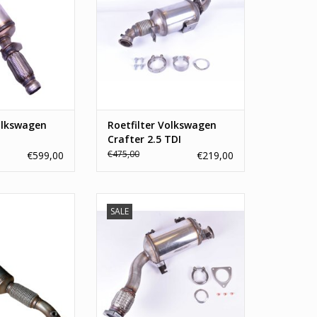
 2H0254700FX.
nummers van deze roetfilter zijn:
2E0131709B, 2E0254700GX.
N WINKELWAGEN
Profiteer nu van
groothandelsprijzen, altijd 1 jaar
garantie en een zo snel mogelijke
levering.
TOEVOEGEN AAN WINKELWAGEN
olkswagen
Roetfilter Volkswagen
Crafter 2.5 TDI
€475,00
€599,00
€219,00
SALE
wagen Crafter 2.0,
Nieuwe Roetfilter Volkswagen
nele nummers van
Touareg 2.5 TDI. De originele
zijn: 2E0254700LX.
nummers van deze roetfilter zijn:
er nu van
7L6254700AX. Profiteer nu van
zen, altijd 1 jaar
groothandelsprijzen, altijd 1 jaar
zo snel mogelijke
garantie. Dit is een Euro 4
le roetfilters
roetfilter.
 het E-keurmerk.