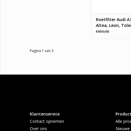
1K0254705LX, 1K02
TOEVOEGEN AAN WI
Roetfilter Audi A
Altea, Leon, Tole
Skoda Superb,
€650,00
Volkswagen Cadd
V, Passat, Toura
Pagina 1 van 3
Klantenservice
Produc
Contact opnemen
Alle pro
Over ons
Nieuwe 