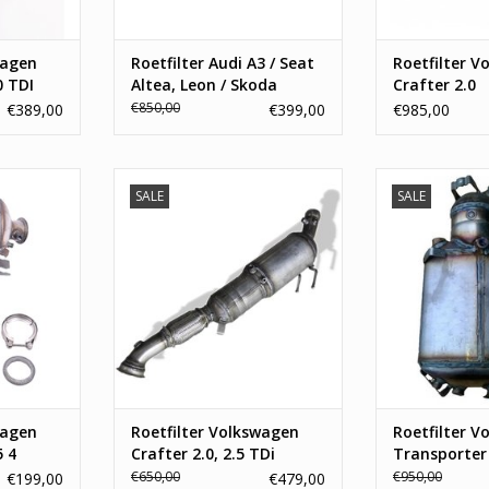
TOEVOEGEN AAN WINKELWAGEN
wagen
Roetfilter Audi A3 / Seat
Roetfilter V
0 TDI
Altea, Leon / Skoda
Crafter 2.0
Octavia, SuperB /
€850,00
€389,00
€399,00
€985,00
Volkswagen Passat, Golf,
Caddy, Jetta 1.6, 2.0 TDI
SALE
SALE
olkswagen
Nieuwe Roetfilter Volkswagen
OE: 7E0254700D
4 MOTION.
Crafter 2.0, 2.5 TDi. De originele
7E0254700HX,
 van deze
nummers zijn: 2E0254700KX.
7H0254700GX,
254700JX,
Profiteer nu van
7E025
eer van de
groothandelsprijzen, altijd een
TOEVOEGEN AA
een zo snel
zo snel mogelijke levering en 1
en 1 jaar
jaar garantie op al onze
oetfilters.
roetfilters.
NKELWAGEN
TOEVOEGEN AAN WINKELWAGEN
wagen
Roetfilter Volkswagen
Roetfilter V
5 4
Crafter 2.0, 2.5 TDi
Transporter 
€650,00
€950,00
€199,00
€479,00