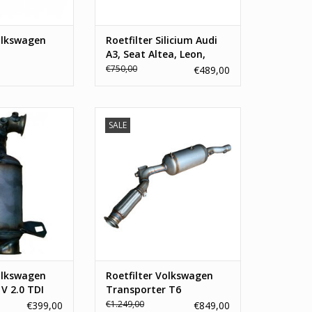
de beste prijs.
TOEVOEGEN AAN WINKELWAGEN
olkswagen
Roetfilter Silicium Audi
A3, Seat Altea, Leon,
Volkswagen Jetta,
€750,00
€489,00
Passat, Skoda Superb,
Octavia
Nieuwe roetfilter Volkswagen
SALE
Transporter T6. Originele
X, 7E0254700FX,
nummers van deze roetfilter zijn:
 7E0254700EX,
7E0254700PX, 7E0131705M,
 7H0254700KX,
7E0254700KX, 7E0254700LX,
4700JX
7E0254700NV, 7E0254700NX.
N WINKELWAGEN
Nieuwe roetfilter voor uw
Volkswagen Transporter T6.
TOEVOEGEN AAN WINKELWAGEN
olkswagen
Roetfilter Volkswagen
V 2.0 TDI
Transporter T6
€1.249,00
€399,00
€849,00