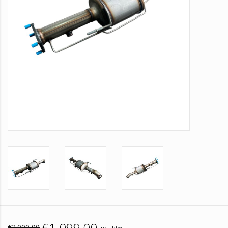
€1.099,00
€2.000,00
Incl. btw