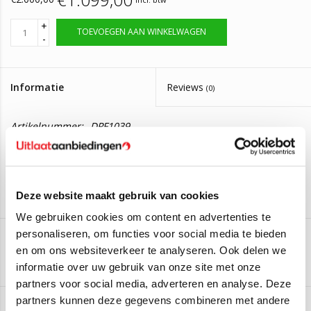
+
TOEVOEGEN AAN WINKELWAGEN
-
Informatie
Reviews
(0)
Artikelnummer:
DPF1039
Op voorraad, bestel voor 14:00 zelfde dag
Levertijd:
verzonden
Roetfilter Volkswagen Amarok.
Deze website maakt gebruik van cookies
2H6254500X
We gebruiken cookies om content en advertenties te
Deze roetfilter is geschikt voor de volgende auto's:
personaliseren, om functies voor social media te bieden
Volkswagen Amarok 3.0 TDI
(150kW/204PK) (Van 2016 t/m
en om ons websiteverkeer te analyseren. Ook delen we
Aan verlanglijst toevoegen
/
Toevoegen om te vergelijken
/
Afdrukken
->)
informatie over uw gebruik van onze site met onze
Volkswagen Amarok 3.0 TDI
(190kW/258PK) (Van 2018 t/m
partners voor social media, adverteren en analyse. Deze
->)
partners kunnen deze gegevens combineren met andere