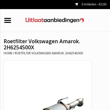
0 Artikelen - €0,00
HOME
KATALYSATOREN
UITLAATSET
ROETFILTERS
UITLATEN
Roetfilter Volkswagen Amarok.
UNIVERSELE UITLAATDELEN
2H6254500X
MERKEN
HOME
/
ROETFILTER VOLKSWAGEN AMAROK. 2H6254500X