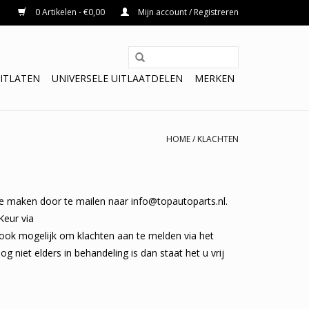
0 Artikelen - €0,00
Mijn account / Registreren
ITLATEN
UNIVERSELE UITLAATDELEN
MERKEN
HOME
/
KLACHTEN
 te maken door te mailen naar
info@topautoparts.nl
.
Keur via
ook mogelijk om klachten aan te melden via het
niet elders in behandeling is dan staat het u vrij